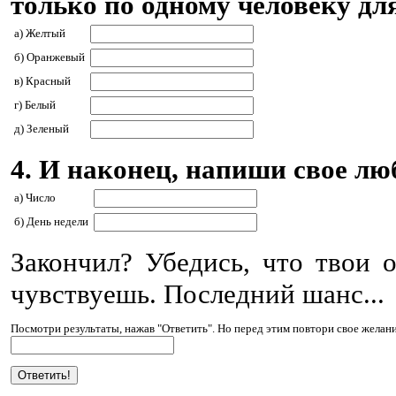
только по одному человеку для
а) Желтый
б) Оранжевый
в) Красный
г) Белый
д) Зеленый
4. И наконец, напиши свое лю
а) Число
б) День недели
Закончил? Убедись, что твои о
чувствуешь. Последний шанс...
Посмотри результаты, нажав "Ответить". Но перед этим повтори свое желани