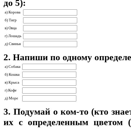
до 5):
а) Корова
б) Тигр
в) Овца
г) Лошадь
д) Свинья
2. Напиши по одному определе
а) Собака
б) Кошка
в) Крыса
г) Кофе
д) Море
3. Подумай о ком-то (кто знает
их с определенным цветом 