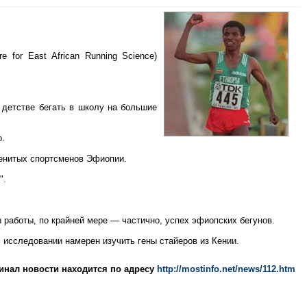
e for East African Running Science)
 детстве бегать в школу на большие
о.
менитых спортсменов Эфиопии.
".
 работы, по крайней мере — частично, успех эфиопских бегунов.
 исследовании намерен изучить гены стайеров из Кении.
инал новости находится по адресу
http://mostinfo.net/news/112.htm