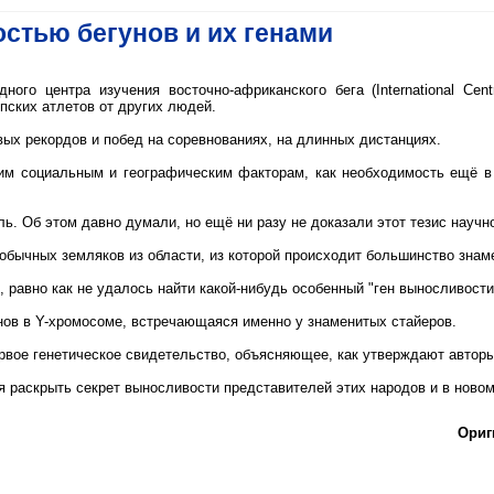
стью бегунов и их генами
ного центра изучения восточно-африканского бега (International Centr
пских атлетов от других людей.
ых рекордов и побед на соревнованиях, на длинных дистанциях.
ким социальным и географическим факторам, как необходимость ещё в
ь. Об этом давно думали, но ещё ни разу не доказали этот тезис научн
х обычных земляков из области, из которой происходит большинство зна
равно как не удалось найти какой-нибудь особенный "ген выносливости
нов в Y-хромосоме, встречающаяся именно у знаменитых стайеров.
ервое генетическое свидетельство, объясняющее, как утверждают авторы
 раскрыть секрет выносливости представителей этих народов и в новом
Ориг