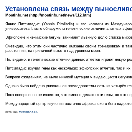
Установлена связь между выносливо
MostInfo.net (http://mostinfo.net/news/112.htm)
Яннис Питсиладис (Yannis Pitsiladis) и его коллеги из Международ
университета Глазго обнаружили генетические отличия элитных эфио
Эфиопские и кенийские бегуны занимают львиную долю списка миров
Очевидно, что этим они частично обязаны своим тренировкам и та
расстояния, на приличной высоте над уровнем моря.
Но, видимо, и генетические отличия данных атлетов играют некую рол
Питсиладис изучил гены как нескольких эфиопских атлетов, так и и
Вопреки ожиданиям, не было никакой мутации у выдающихся бегунов, 
Однако была найдена уникальная последовательность из четырёх ге
Пока совершенно не известно, что именно делают эти гены, но это п
Международный центр изучения восточно-африканского бега надеется
источник
Membrana.RU