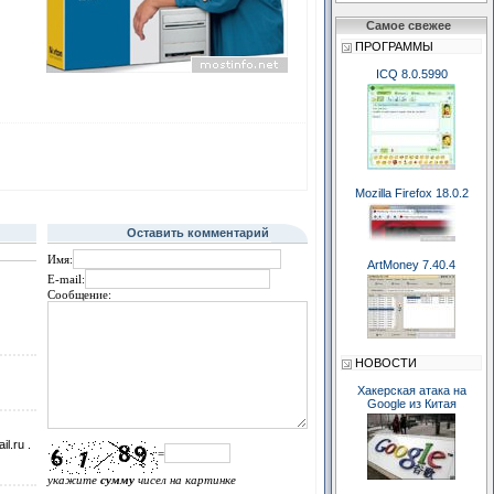
Самое свежее
ПРОГРАММЫ
ICQ 8.0.5990
Mozilla Firefox 18.0.2
Оставить комментарий
Имя:
ArtMoney 7.40.4
E-mail:
Сообщение:
НОВОСТИ
Хакерская атака на
Google из Китая
l.ru .
=
укажите
сумму
чисел на картинке