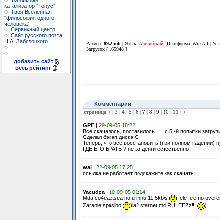
Топливный
катализатор "Тонус"
Твоя Вселенная
"философия одного
человека"
Сервисный центр
Сайт русского поэта
Н.А. Заболоцкого.
Размер:
89.2 mb
| Язык:
Английский
| Платформа: Win All |
Усл
Загрузок [ 165948 ]
добавить сайт
весь рейтинг
Комментарии
страница
<
|
3
|
4
|
5
|
6
|
7
|
8
|
9
|
10
|
11
|
>
GPF
|
29-09-05 18:22
Все скачалось, поставилось. .... с 5 -й попытки загруз
Сделал бэкап диска C.
Теперь, что все восстановить (при полном падении) 
ГДЕ ЕГО БРАТЬ ? не за денги естественно
wal
|
22-09-05 17:25
ссылка не работает подскажите как скачать
Yacudza
|
10-09-05 01:14
Mda co4eaetsea no u mnu 11.5kb/s
,ele ,ele no uver
Zaranie spasibo
)la2.starnet.md RULEEZz!!!
)