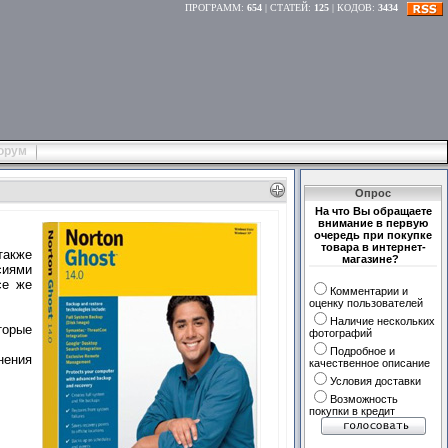
ПРОГРАММ
:
654
|
СТАТЕЙ
:
125
|
КОДОВ
:
3434
орум
Опрос
На что Вы обращаете
внимание в первую
очередь при покупке
товара в интернет-
также
магазине?
сиями
се же
Комментарии и
оценку пользователей
Наличие нескольких
торые
фотографий
Подробное и
нения
качественное описание
Условия доставки
Возможность
покупки в кредит