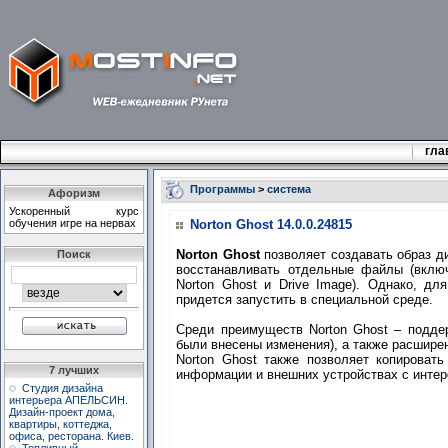
гла
Программы
>
система
Афоризм
Ускоpенный куpс
обучения игpе на неpвах
Norton Ghost 14.0.0.24815
Norton Ghost
позволяет создавать образ д
Поиск
восстанавливать отдельные файлы (вклю
Norton Ghost и Drive Image). Однако, дл
придется запустить в специальной среде.
Среди преимуществ Norton Ghost – поддер
были внесены изменения), а также расшире
Norton Ghost также позволяет копироват
7 лучших
информации и внешних устройствах с интер
Студия дизайна
интерьера АПЕЛЬСИН.
Дизайн-проект дома,
квартиры, коттеджа,
офиса, ресторана. Киев.