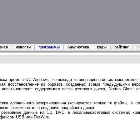
вная
новости
программы
библиотека
коды
рейтинг
ф
иска прямо в ОС Windows. Не выходя из операционной системы, можно 
чая восстановление из образов, созданных всеми предыдущими вер
я восстановления содержимого всего жесткого диска, Norton Ghost в
жка добавочного резервирования (копируются только те файлы, в ко
нные возможности по созданию аварийного диска.
ь резервные данные на CD, DVD, в локальных/сетевых системах хра
фейсом USB или FireWire.