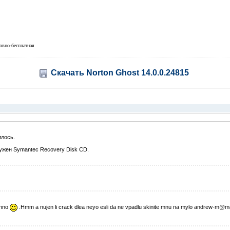
овно-бесплатная
Скачать Norton Ghost 14.0.0.24815
илось.
нужен Symantec Recovery Disk CD.
enno
.Hmm a nujen li crack dlea neyo esli da ne vpadlu skinite mnu na mylo andrew-m@mai