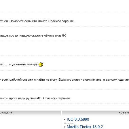
еться. Помогите если кто может. Спасибо зарание.
 ваще про активацию скажите чёнить плзз 8-)
сит) ....подскажите ламеру
у всех рабочей ссылки я найти не могу. Если кто знает - скажите мне, я выложу, сделае
ейти, прога ведь рульная!!!!! Спасибки заранее
раздела
новые
•
ICQ 8.0.5990
интернет
•
Mozilla Firefox 18.0.2