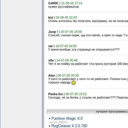
GARIC
|
31-08-05 17:14
нужен руссификатор
kot
|
03-08-05 22:43
Очень хотелось бы получить програмку, но не получа
Joop !
|
20-07-05 18:58
Спасиб, скачал норм, ща поставлю, а кряк то надо ? и
ser
|
16-07-05 04:50
У меня вообще эта страница не открывается???
xXx
|
14-07-05 05:48
Чёт я не пойму ка работает эта прога (которая 180 ве
Alex
|
08-07-05 20:39
У кого-то работают у кого-то не работают. Полностью 
хорошо народу
Pasha Go
|
08-07-05 19:22
Господа, чё за ботва ;( ссылы не работают??? Перезал
лучшие программы 
•
Partition Magic 8.0
закачек
293215
•
RegCleaner 4.3.0.780