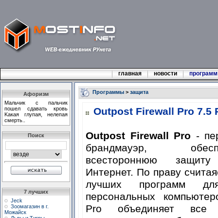
главная
новости
програм
Программы
>
защита
Афоризм
Мальчик с пальчик
пошел сдавать кpовь
Outpost Firewall Pro 7.5
Kакая глyпая, нелепая
смеpть..
Outpost Firewall Pro
- пе
Поиск
брандмауэр, обеспе
всестороннюю защит
Интернет. По праву считая
лучших программ дл
7 лучших
персональных компьютеро
Jeck
Pro объединяет все 
Зоомагазин в г.
Можайск