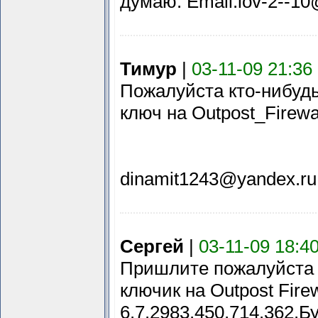
думаю. Email:iov-2--10
Тимур
|
03-11-09 21:36
Пожалуйста кто-нибудь
ключ на Outpost_Firewa
dinamit1243@yandex.ru
Сергей
|
03-11-09 18:4
Пришлите пожалуйста
ключик на Outpost Firew
6.7.2983.450.714.362.Б