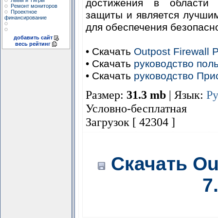
Львы и Тигры
достижения в области 
Ремонт мониторов
Проектное
защиты и является лучши
финансирование
для обеспечения безопасн
добавить сайт
весь рейтинг
• Скачать
Outpost Firewall 
• Скачать
руководство поль
• Скачать
руководство При
Размер:
31.3 mb
| Язык:
Р
Условно-бесплатная
Загрузок [ 42304 ]
Скачать Out
7