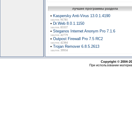
лучшие программы раздела
•
Kaspersky Anti-Virus 13.0.1.4190
закачек
91781
•
Dr.Web 8.0.1.1150
закачек
83337
•
Steganos Internet Anonym Pro 7.1.6
закачек
42779
•
Outpost Firewall Pro 7.5 RC2
закачек
42304
•
Trojan Remover 6.8.5.2613
закачек
39934
Copyright © 2004-2
При использовании материа