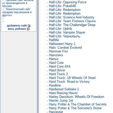
Удобный сайт мебели
Half-Life: Opposing Force
от производителя в
Half-Life: Poke646
Москве
Тематический сайт
Half-Life: Redemption
продажи пвд мешков и
Half-Life: Redemption
другого
Half-Life: Science And Industry
Half-Life: Team Fortress Classic
Half-Life: The Challendger Deep
добавить сайт
Half-Life: Uplink
весь рейтинг
Half-Life: Vampire Slayer
Half-Life: Чернобыль
Halflife
Halloween Harry 1
Halo: Combat Evolved
Hammer Fist
Hamsters
Hanse
Hard Core
Hard Core 4X4
Hard Drivin
Hard Truck 2
Hard Truck: 18 Wheels Of Steel
Hard Truck: Road to Victory
Hardline
Hardwood Solitaire 1
Hare Raising Havoc
Harley Davidson: Wheels Of Freedom
Harrier Jump Jet
Harry Potter & The Chamber of Secrets
Harry Potter & The Sorcerer's Stone
Harvester