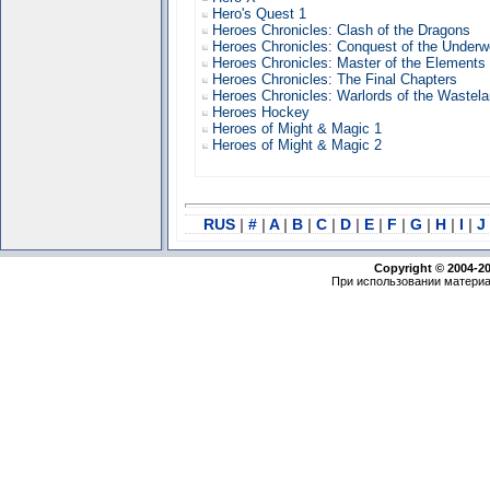
Hero's Quest 1
Heroes Chronicles: Clash of the Dragons
Heroes Chronicles: Conquest of the Underw
Heroes Chronicles: Master of the Elements
Heroes Chronicles: The Final Chapters
Heroes Chronicles: Warlords of the Wastel
Heroes Hockey
Heroes of Might & Magic 1
Heroes of Might & Magic 2
RUS
|
#
|
A
|
B
|
C
|
D
|
E
|
F
|
G
|
H
|
I
|
J
Copyright © 2004-2
При использовании материа