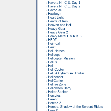
Have a N.I.C.E. Day 1
Have a N.I.C.E. Day 2
Havoc 3D
Hawkeye
Heart Light
Hearts of Iron
Heaven and Hell
Heavy Gear
Heavy Gear 2
Heavy Metal F.A.K.K. 2
HEDZ
Heimdall
Heist
Heli Heroes
Helicops
Helicopter Mission
Helius
Hell
Hell-Copter
Hell: A Cyberpunk Thriller
Hellbender
HellCarrier
Hellfire Zone
Helloween Harry
Helter Skelter
Hercules
Heretic
Heretic 2
Heretic: Shadow of the Serpent Riders
Hero X