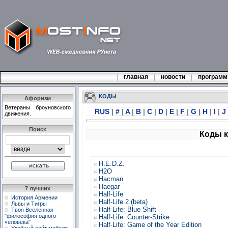
главная
новости
програм
КОДЫ
Афоризм
Ветераны броуновского
RUS
|
#
|
A
|
B
|
C
|
D
|
E
|
F
|
G
|
H
|
I
|
J
движения.
Поиск
Коды к
H.E.D.Z.
H2O
Hacman
Haegar
7 лучших
Half-Life
История Армении
Half-Life 2 (beta)
Львы и Тигры
Half-Life: Blue Shift
Твоя Вселенная
"философия одного
Half-Life: Counter-Strike
человека"
Half-Life: Game of the Year Edition