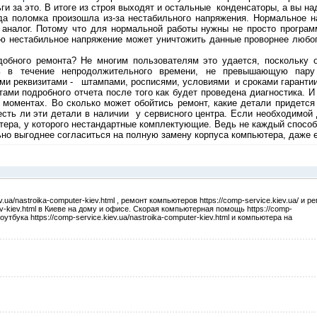
ги за это. В итоге из строя выходят и остальные конденсаторы, а вы на
гда поломка произошла из-за нестабильного напряжения. Нормальное 
й аналог. Потому что для нормальной работы нужны не просто програ
ю нестабильное напряжение может уничтожить данные проворнее любо
добного ремонта? Не многим пользователям это удается, поскольку
ть в течение непродолжительного времени, не превышающую пару
и реквизитами - штампами, росписями, условиями и сроками гарантии
тами подробного отчета после того как будет проведена диагностика. И
 моментах. Во сколько может обойтись ремонт, какие детали придется
сть ли эти детали в наличии у сервисного центра. Если необходимой де
ра, у которого нестандартные комплектующие. Ведь не каждый способе
льно выгоднее согласиться на полную замену корпуса компьютера, даже 
ua/nastroika-computer-kiev.html , ремонт компьютеров https://comp-service.kiev.ua/ и р
kov-kiev.html в Киеве на дому и офисе. Скорая компьютерная помощь https://comp-
ноутбука https://comp-service.kiev.ua/nastroika-computer-kiev.html и компьютера на