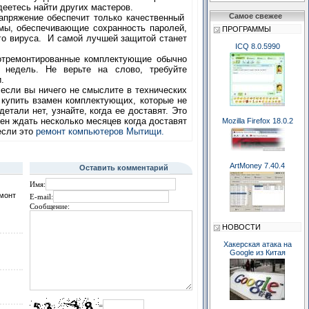
деетесь найти других мастеров.
Самое свежее
напряжение обеспечит только качественный
ммы, обеспечивающие сохранность паролей,
ПРОГРАММЫ
го вируса. И самой лучшей защитой станет
ICQ 8.0.5990
 отремонтированные комплектующие обычно
 недель. Не верьте на слово, требуйте
.
 если вы ничего не смыслите в технических
 купить взамен комплектующих, которые не
тали нет, узнайте, когда ее доставят. Это
н ждать несколько месяцев когда доставят
Mozilla Firefox 18.0.2
если это
ремонт компьютеров Мытищи.
ArtMoney 7.40.4
Оставить комментарий
Имя:
емонт
E-mail:
Сообщение:
НОВОСТИ
Хакерская атака на
Google из Китая
=