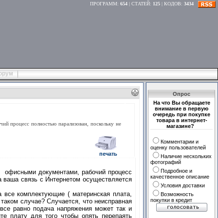
ПРОГРАММ
:
654
|
СТАТЕЙ
:
125
|
КОДОВ
:
3434
орум
Опрос
На что Вы обращаете
внимание в первую
очередь при покупке
товара в интернет-
ий процесс полностью парализован, поскольку не
магазине?
Комментарии и
оценку пользователей
печать
Наличие нескольких
фотографий
Подробное и
и офисными документами, рабочий процесс
качественное описание
а ваша связь с Интернетом осуществляется
Условия доставки
а все комплектующие ( материнская плата,
Возможность
покупки в кредит
 таком случае? Случается, что неисправная
 все равно подача напряжения может так и
те плату для того чтобы опять перепаять