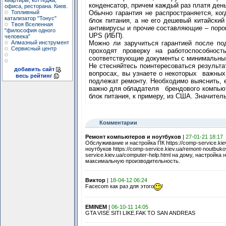
квартиры, коттеджа,
конденсатор, причем каждый раз платя день
офиса, ресторана. Киев.
Топливный
Обычно гарантия не распространяется, ко
катализатор "Тонус"
блок питания, а не его дешевый китайски
Твоя Вселенная
антивирусы и прочие составляющие – поро
"философия одного
UPS (ИБП).
человека"
Алмазный инструмент
Можно ли заручиться гарантией после по
Сервисный центр
проходят проверку на работоспособнос
соответствующие документы с минимальным
Не стесняйтесь поинтересоваться результа
добавить сайт
вопросах, вы узнаете о некоторых важных
весь рейтинг
подлежат ремонту. Необходимо выяснить, е
важно для обладателя брендового компьюте
блок питания, к примеру, из США. Значите
Комментарии
Ремонт компьютеров и ноутбуков
|
27-01-21 18:17
Обслуживание и настройка ПК https://comp-service.kiev.
ноутбуков https://comp-service.kiev.ua/remont-noutbu
service.kiev.ua/computer-help.html на дому, настройка 
максимальную производительность.
Виктор
|
18-04-12 06:24
Facecom как раз для этого
!
EMINEM
|
06-10-11 14:05
GTA VISE SITI LIKE.FAK TO SAN ANDREAS