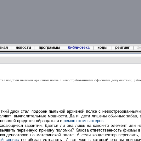
вная
новости
программы
библиотека
коды
рейтинг
ф
стал подобен пыльной архивной полке с невостребованными офисными документами, рабоч
сткий диск стал подобен пыльной архивной полке с невостребованным
воляют вычислительные мощности. Да и дети лишены обычных забав, 
-неволей придется обращаться в
ремонт компьютеров
.
 касающиеся гарантии. Дается ли она лишь на какой-то элемент или н
 выявить первичную причину поломки? Какова ответственность фирмы в
 конденсаторов на материнской плате. А если конденсатор перепаять,
ый сервис
не обязан устранять. И вот уже в который раз вы приноси