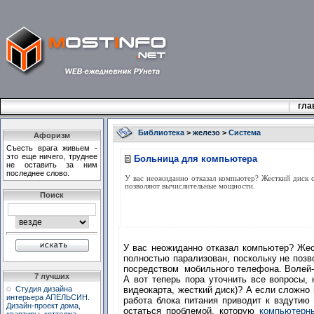
гла
Библиотека
>
железо
>
Система
Афоризм
Съесть врага живьем -
это еще ничего, труднее
Больница для компьютера
не оставить за ним
последнее слово.
У вас неожиданно отказал компьютер? Жесткий диск 
позволяют вычислительные мощности.
Поиск
У вас неожиданно отказал компьютер? Же
полностью парализован, поскольку не поз
посредством мобильного телефона. Волей
7 лучших
А вот теперь пора уточнить все вопросы,
Студия дизайна
видеокарта, жесткий диск)? А если сложно
интерьера АПЕЛЬСИН.
работа блока питания приводит к вздутию
Дизайн-проект дома,
остаться проблемой, которую
компьютерн