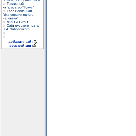
офиса, ресторана. Киев.
Топливный
катализатор "Тонус"
Твоя Вселенная
"философия одного
человека"
Львы и Тигры
Сайт русского поэта
Н.А. Заболоцкого.
добавить сайт
весь рейтинг