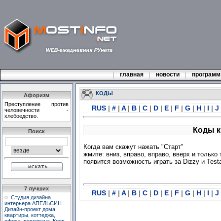
главная
новости
програм
КОДЫ
Афоризм
Преступление против
RUS
|
#
|
A
|
B
|
C
|
D
|
E
|
F
|
G
|
H
|
I
|
J
человечности -
хлебоедство.
Коды к 
Поиск
Когда вам скажут нажать "Старт"
жмите: вниз, вправо, вправо, вверх и только 
появится возможность играть за Dizzy и Tes
7 лучших
RUS
|
#
|
A
|
B
|
C
|
D
|
E
|
F
|
G
|
H
|
I
|
J
Студия дизайна
интерьера АПЕЛЬСИН.
Дизайн-проект дома,
квартиры, коттеджа,