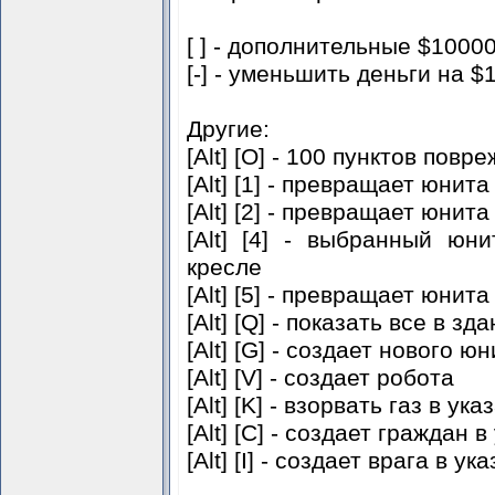
[ ] - дополнительные $1000
[-] - уменьшить деньги на $
Другие:
[Alt] [O] - 100 пунктов пов
[Alt] [1] - превращает юнита
[Alt] [2] - превращает юнита
[Alt] [4] - выбранный юн
кресле
[Alt] [5] - превращает юнит
[Alt] [Q] - показать все в зд
[Alt] [G] - создает нового ю
[Alt] [V] - создает робота
[Alt] [K] - взорвать газ в у
[Alt] [C] - создает граждан 
[Alt] [I] - создает врага в у