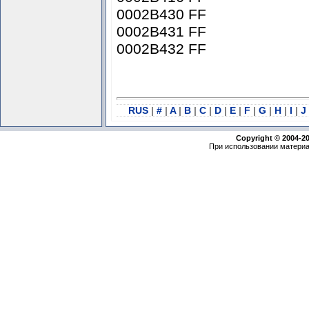
0002B430 FF
0002B431 FF
0002B432 FF
RUS
|
#
|
A
|
B
|
C
|
D
|
E
|
F
|
G
|
H
|
I
|
J
Copyright © 2004-2
При использовании материа