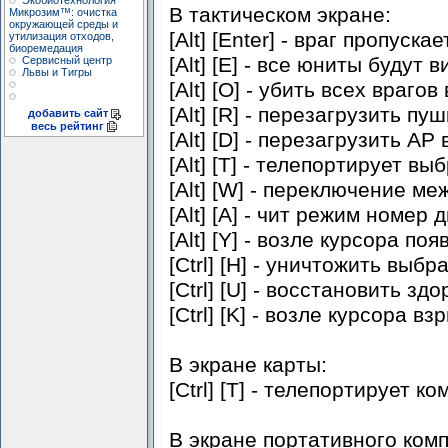
Экобиотехнология
В тактическом экране:
Микрозим™: очистка
окружающей среды и
[Alt] [Enter] - враг пропускае
утилизация отходов,
биоремедация
[Alt] [E] - все юниты будут 
Сервисный центр
Львы и Тигры
[Alt] [O] - убить всех враго
[Alt] [R] - перезагрузить п
добавить сайт
весь рейтинг
[Alt] [D] - перезагрузить A
[Alt] [T] - телепортирует в
[Alt] [W] - переключение м
[Alt] [A] - чит режим номер 
[Alt] [Y] - возле курсора поя
[Ctrl] [H] - уничтожить выб
[Ctrl] [U] - восстановить з
[Ctrl] [K] - возле курсора в
В экране карты:
[Ctrl] [T] - телепортирует 
В экране портативного ком