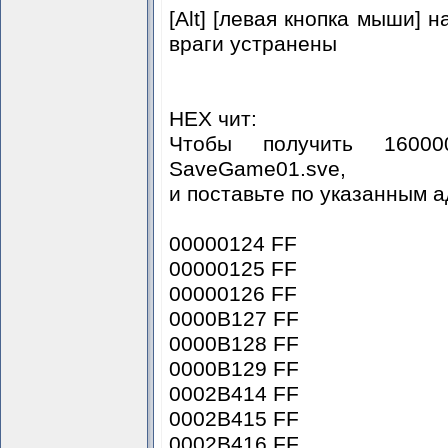
[Alt] [левая кнопка мыши]
враги устранены
HEX чит:
Чтобы получить 16000
SaveGame01.sve,
и поставьте по указанным 
00000124 FF
00000125 FF
00000126 FF
0000B127 FF
0000B128 FF
0000B129 FF
0002B414 FF
0002B415 FF
0002B416 FF