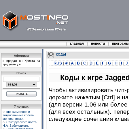
главная
новости
програм
КОДЫ
Афоризм
и продал он Христа за
RUS
|
#
|
A
|
B
|
C
|
D
|
E
|
F
|
G
|
H
|
I
|
J
тридцать у.е
Поиск
Коды к игре Jagged
Чтобы активизировать чит-
держите нажатым [Ctrl] и н
(для версии 1.06 или боле
7 лучших
(для всех остальных). Тепе
щенки мопсов и
титулованные кобели
следующие сочетания клав
мопсов ,вязки.
Сайт русского поэта
Н.А. Заболоцкого.