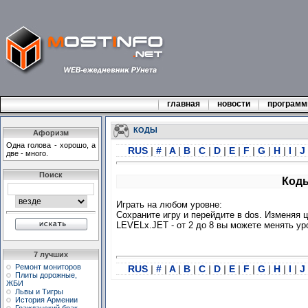
главная
новости
програм
КОДЫ
Афоризм
Одна голова - хорошо, а
RUS
|
#
|
A
|
B
|
C
|
D
|
E
|
F
|
G
|
H
|
I
|
J
две - много.
Поиск
Коды
Играть на любом уровне:
Сохраните игру и перейдите в dos. Изменяя
LEVELx.JET - от 2 до 8 вы можете менять ур
7 лучших
Ремонт мониторов
RUS
|
#
|
A
|
B
|
C
|
D
|
E
|
F
|
G
|
H
|
I
|
J
Плиты дорожные,
ЖБИ
Львы и Тигры
История Армении