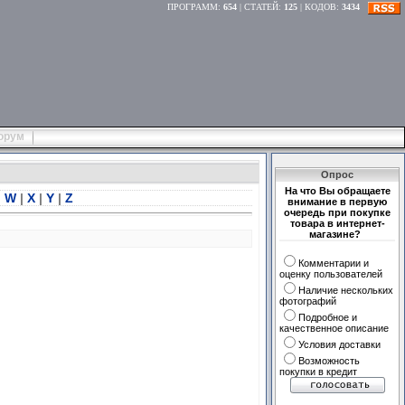
ПРОГРАММ
:
654
|
СТАТЕЙ
:
125
|
КОДОВ
:
3434
орум
Опрос
На что Вы обращаете
|
W
|
X
|
Y
|
Z
внимание в первую
очередь при покупке
товара в интернет-
магазине?
Комментарии и
оценку пользователей
Наличие нескольких
фотографий
Подробное и
качественное описание
Условия доставки
Возможность
покупки в кредит