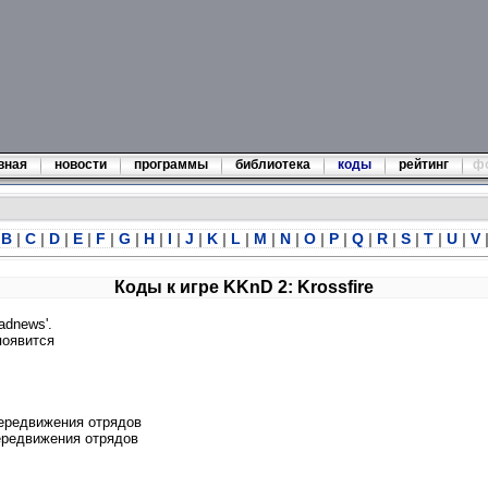
вная
новости
программы
библиотека
коды
рейтинг
ф
B
|
C
|
D
|
E
|
F
|
G
|
H
|
I
|
J
|
K
|
L
|
M
|
N
|
O
|
P
|
Q
|
R
|
S
|
T
|
U
|
V
Коды к игре KKnD 2: Krossfire
adnews'.
появится
передвижения отрядов
передвижения отрядов