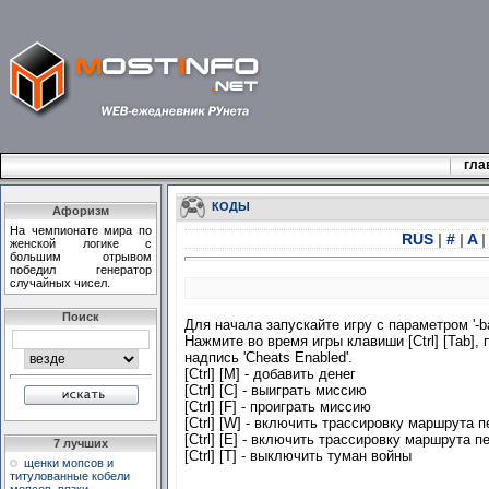
гла
КОДЫ
Афоризм
На чемпионате мира по
RUS
|
#
|
A
|
женской логике с
большим отрывом
победил генератор
случайных чисел.
Поиск
Для начала запускайте игру с параметром '-b
Нажмите во время игры клавиши [Ctrl] [Tab], 
надпись 'Cheats Enabled'.
[Ctrl] [M] - добавить денег
[Ctrl] [C] - выиграть миссию
[Ctrl] [F] - проиграть миссию
[Ctrl] [W] - включить трассировку маршрута 
[Ctrl] [E] - включить трассировку маршрута 
7 лучших
[Ctrl] [T] - выключить туман войны
щенки мопсов и
титулованные кобели