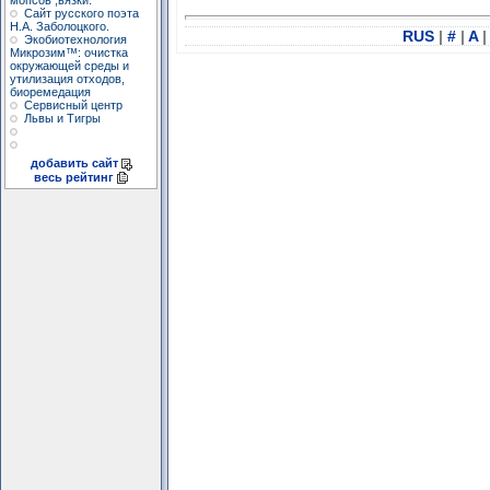
мопсов ,вязки.
Сайт русского поэта
Н.А. Заболоцкого.
RUS
|
#
|
A
|
Экобиотехнология
Микрозим™: очистка
окружающей среды и
утилизация отходов,
биоремедация
Сервисный центр
Львы и Тигры
добавить сайт
весь рейтинг