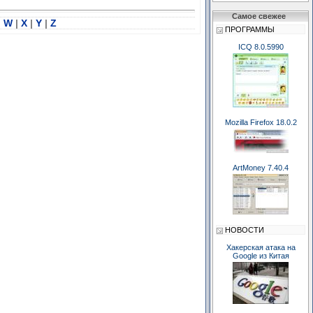
Самое свежее
|
W
|
X
|
Y
|
Z
ПРОГРАММЫ
ICQ 8.0.5990
Mozilla Firefox 18.0.2
ArtMoney 7.40.4
НОВОСТИ
Хакерская атака на
Google из Китая