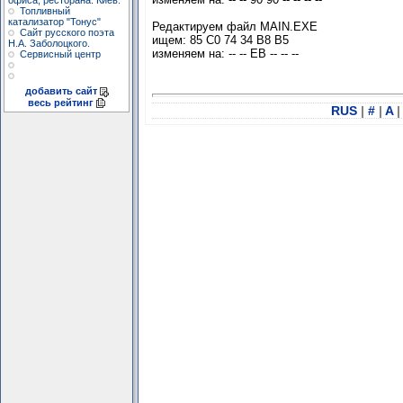
офиса, ресторана. Киев.
Топливный
катализатор "Тонус"
Редактируем файл MAIN.EXE
Сайт русского поэта
ищем: 85 C0 74 34 B8 B5
Н.А. Заболоцкого.
изменяем на: -- -- EB -- -- --
Сервисный центр
добавить сайт
весь рейтинг
RUS
|
#
|
A
|