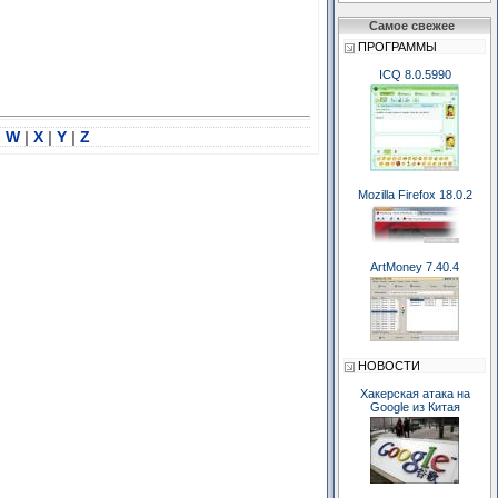
Самое свежее
ПРОГРАММЫ
ICQ 8.0.5990
|
W
|
X
|
Y
|
Z
Mozilla Firefox 18.0.2
ArtMoney 7.40.4
НОВОСТИ
Хакерская атака на
Google из Китая