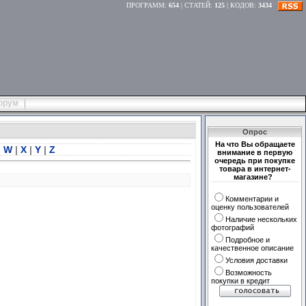
ПРОГРАММ
:
654
|
СТАТЕЙ
:
125
|
КОДОВ
:
3434
орум
Опрос
На что Вы обращаете
|
W
|
X
|
Y
|
Z
внимание в первую
очередь при покупке
товара в интернет-
магазине?
Комментарии и
оценку пользователей
Наличие нескольких
фотографий
Подробное и
качественное описание
Условия доставки
Возможность
покупки в кредит