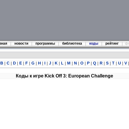
вная
новости
программы
библиотека
коды
рейтинг
ф
B
|
C
|
D
|
E
|
F
|
G
|
H
|
I
|
J
|
K
|
L
|
M
|
N
|
O
|
P
|
Q
|
R
|
S
|
T
|
U
|
V
Коды к игре Kick Off 3: European Challenge