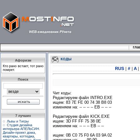
гла
КОДЫ
Афоризм
Кто pано встает, тот pано
RUS
|
#
|
A
|
помpет.
Поиск
Чит коды:
Редактируем файл INTRO.EXE
ищем: 83 7E FE 00 74 38 B8 03
изменяем на: -- -- -- -- EB -- -- --
7 лучших
Редактируем файл KICK.EXE
ищем: 3D FF FF 75 38 0E
Львы и Тигры
Студия дизайна
изменяем на: -- -- -- EB -- --
интерьера АПЕЛЬСИН.
Дизайн-проект дома,
ищем: 0B C0 75 F0 6A 03 9A 02
квартиры, коттеджа,
изменяем на: -- -- 90 90 -- -- -- --