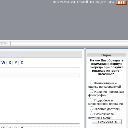
ПРОГРАММ
:
654
|
СТАТЕЙ
:
125
|
КОДОВ
:
3434
орум
Опрос
На что Вы обращаете
|
W
|
X
|
Y
|
Z
внимание в первую
очередь при покупке
товара в интернет-
магазине?
Комментарии и
оценку пользователей
Наличие нескольких
фотографий
Подробное и
качественное описание
Условия доставки
Возможность
покупки в кредит