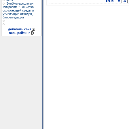
Jeck
RUS
|
#
|
A
|
Экобиотехнология
Микрозим™: очистка
окружающей среды и
утилизация отходов,
биоремедация
добавить сайт
весь рейтинг