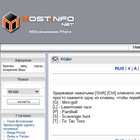
гла
КОДЫ
Афоризм
Крепко жму горло,
RUS
|
#
|
A
|
искренне Ваш
Поиск
Удерживая нажатыми [Shift] [Ctrl] кликните 
просто нажмите одну из клавиш, чтобы перей
[G] - Mini-golf
[L] - Lawnmower race
[P] - Paintball
7 лучших
[S] - Scavenger hunt
[T] - Tic Tac Toss
Твоя Вселенная
"философия одного
человека"
Mega Portal
Львы и Тигры