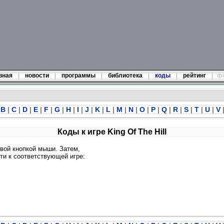
вная
новости
программы
библиотека
коды
рейтинг
ф
B
|
C
|
D
|
E
|
F
|
G
|
H
|
I
|
J
|
K
|
L
|
M
|
N
|
O
|
P
|
Q
|
R
|
S
|
T
|
U
|
V
Коды к игре King Of The Hill
левой кнопкой мыши. Затем,
ти к соответствующей игре: