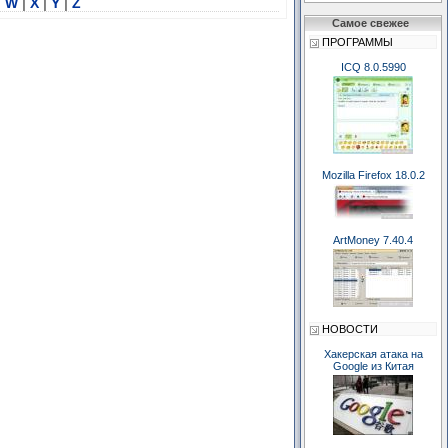
|
W
|
X
|
Y
|
Z
Самое свежее
ПРОГРАММЫ
ICQ 8.0.5990
Mozilla Firefox 18.0.2
ArtMoney 7.40.4
НОВОСТИ
Хакерская атака на
Google из Китая