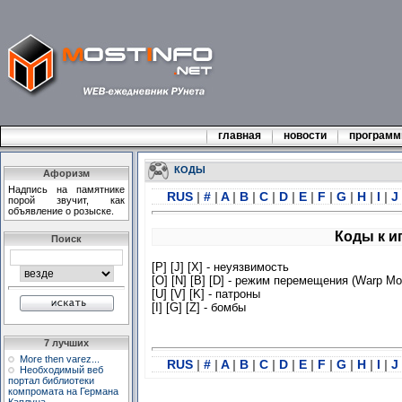
главная
новости
програм
КОДЫ
Афоризм
Надпись на памятнике
RUS
|
#
|
A
|
B
|
C
|
D
|
E
|
F
|
G
|
H
|
I
|
J
порой звучит, как
объявление о розыске.
Коды к и
Поиск
[P] [J] [X] - неуязвимость
[O] [N] [B] [D] - режим перемещения (Warp Mo
[U] [V] [K] - патроны
[I] [G] [Z] - бомбы
7 лучших
More then varez...
RUS
|
#
|
A
|
B
|
C
|
D
|
E
|
F
|
G
|
H
|
I
|
J
Необходимый веб
портал библиотеки
компромата на Германа