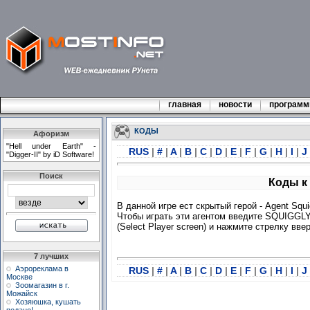
главная
новости
програм
КОДЫ
Афоризм
"Hell under Earth" -
RUS
|
#
|
A
|
B
|
C
|
D
|
E
|
F
|
G
|
H
|
I
|
J
"Digger-II" by iD Software!
Поиск
Коды к 
В данной игре ест скрытый герой - Agent Squi
Чтобы играть эти агентом введите SQUIGGLY
(Select Player screen) и нажмите стрелку вве
7 лучших
Аэрореклама в
RUS
|
#
|
A
|
B
|
C
|
D
|
E
|
F
|
G
|
H
|
I
|
J
Москве
Зоомагазин в г.
Можайск
Хозяюшка, кушать