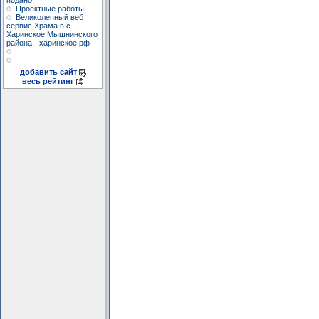
подано!
Проектные работы
Великолепный веб
сервис Храма в с.
Харинское Мышнинского
района - харинское.рф
добавить сайт
весь рейтинг