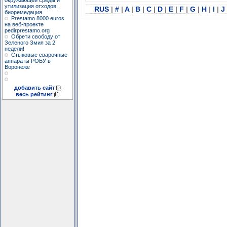
окружающей среды и
утилизация отходов,
RUS
|
#
|
A
|
B
|
C
|
D
|
E
|
F
|
G
|
H
|
I
|
J
биоремедация
Prestamo 8000 euros
на веб-проекте
pedirprestamo.org
Обрети свободу от
Зеленого Змия за 2
недели!
Стыковые сварочные
аппараты РОБУ в
Воронеже
добавить сайт
весь рейтинг