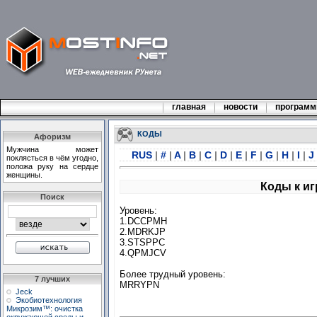
главная
новости
програм
КОДЫ
Афоризм
Мужчина может
RUS
|
#
|
A
|
B
|
C
|
D
|
E
|
F
|
G
|
H
|
I
|
J
поклясться в чём угодно,
положа руку на сердце
женщины.
Коды к иг
Поиск
Уровень:
1.DCCPMH
2.MDRKJP
3.STSPPC
4.QPMJCV
Более трудный уровень:
7 лучших
MRRYPN
Jeck
Экобиотехнология
Микрозим™: очистка