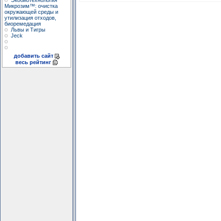
Экобиотехнология
Микрозим™: очистка
окружающей среды и
утилизация отходов,
биоремедация
Львы и Тигры
Jeck
добавить сайт
весь рейтинг