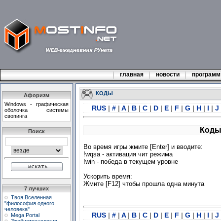
главная
новости
програм
КОДЫ
Афоризм
Windows - графическая
RUS
|
#
|
A
|
B
|
C
|
D
|
E
|
F
|
G
|
H
|
I
|
J
оболочка системы
свопинга
Коды 
Поиск
Во время игры жмите [Enter] и вводите:
!wqsa - активация чит режима
!win - победа в текущем уровне
Ускорить время:
Жмите [F12] чтобы прошла одна минута
7 лучших
Твоя Вселенная
"философия одного
человека"
RUS
|
#
|
A
|
B
|
C
|
D
|
E
|
F
|
G
|
H
|
I
|
J
Mega Portal