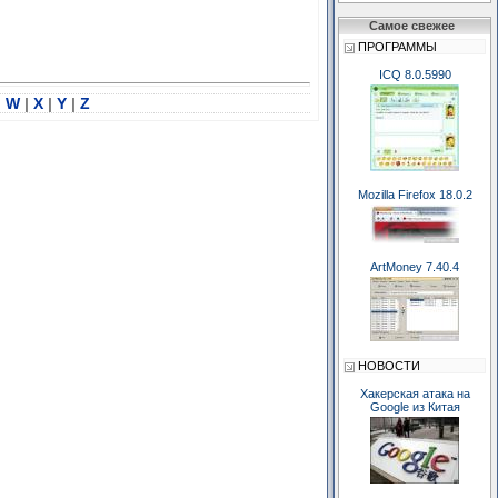
Самое свежее
ПРОГРАММЫ
ICQ 8.0.5990
|
W
|
X
|
Y
|
Z
Mozilla Firefox 18.0.2
ArtMoney 7.40.4
НОВОСТИ
Хакерская атака на
Google из Китая