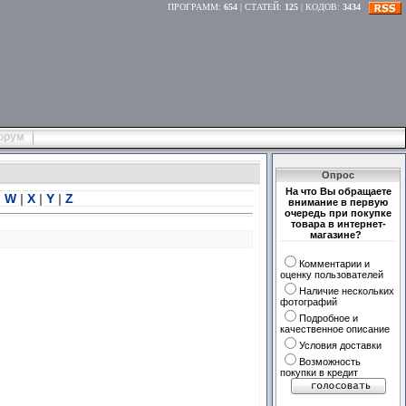
ПРОГРАММ
:
654
|
СТАТЕЙ
:
125
|
КОДОВ
:
3434
орум
Опрос
На что Вы обращаете
|
W
|
X
|
Y
|
Z
внимание в первую
очередь при покупке
товара в интернет-
магазине?
Комментарии и
оценку пользователей
Наличие нескольких
фотографий
Подробное и
качественное описание
Условия доставки
Возможность
покупки в кредит