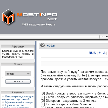
гла
КОДЫ
Афоризм
Каждый мужчина должен
RUS
|
#
|
A
|
уметь забить гвоздь и
разобрать e-mail.
Поиск
Поставьте игру на "паузу" нажатием пробел
( не нажимайте клавишу [Enter] ), теперь во
пробела. Должна упасть желтая капсула "DS"
И затем следующие клавиши в твоем распоря
7 лучших
[B] Break - открыть ворота и получить бонус 
Канцтвары и доски для
[C] Catch - получить упаковки шариков для б
маркеров с доставкой.
[D] Disruption - разделить на 3 мячика
Музыкальный словарь
[E] Expand - сделать биту больше
Нужный портал
[L] Laser - дать лазер для стрельбы