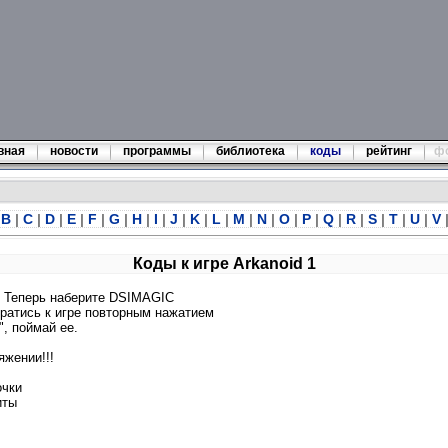
вная
новости
программы
библиотека
коды
рейтинг
ф
B
|
C
|
D
|
E
|
F
|
G
|
H
|
I
|
J
|
K
|
L
|
M
|
N
|
O
|
P
|
Q
|
R
|
S
|
T
|
U
|
V
Коды к игре Arkanoid 1
а. Теперь наберите DSIMAGIC
звратись к игре повторным нажатием
, поймай ее.
жении!!!
очки
иты