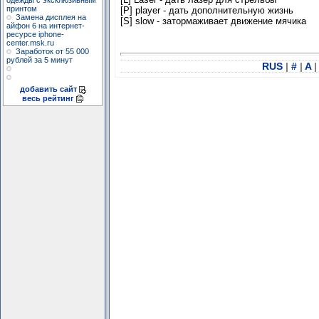
одежды с эксклюзивным
принтом
[P] player - дать дополнительную жизнь
Замена дисплея на
[S] slow - затормаживает движение мячика
айфон 6 на интернет-
ресурсе iphone-
center.msk.ru
Заработок от 55 000
рублей за 5 минут
RUS
|
#
|
A
|
добавить сайт
весь рейтинг