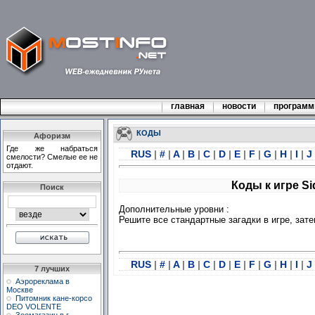
главная
новости
програм
КОДЫ
Афоризм
Где же набраться
RUS
|
#
|
A
|
B
|
C
|
D
|
E
|
F
|
G
|
H
|
I
|
J
смелости? Смелые ее не
отдают.
Коды к игре Sid
Поиск
Дополнительные уровни :
Решите все стандартные загадки в игре, зат
RUS
|
#
|
A
|
B
|
C
|
D
|
E
|
F
|
G
|
H
|
I
|
J
7 лучших
Аэрореклама в
Москве
Питомник кане-корсо
DEO VOLENTE