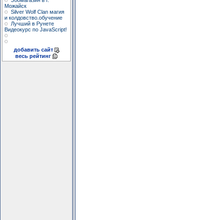
Зоомагазин в г.
Можайск
Silver Wolf Clan магия
и колдовство.обучение
Лучший в Рунете
Видеокурс по JavaScript!
добавить сайт
весь рейтинг