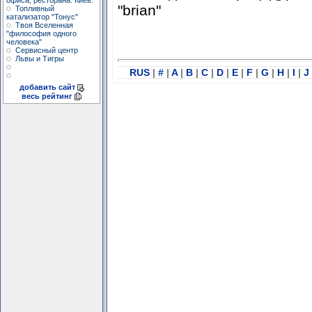
офиса, ресторана. Киев.
"brian"
Топливный
катализатор "Тонус"
Твоя Вселенная
"философия одного
человека"
Сервисный центр
Львы и Тигры
RUS
|
#
|
A
|
B
|
C
|
D
|
E
|
F
|
G
|
H
|
I
|
J
добавить сайт
весь рейтинг