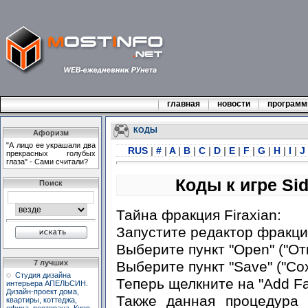
главная
новости
програм
КОДЫ
Афоризм
"А лицо ее украшали два
RUS
|
#
|
A
|
B
|
C
|
D
|
E
|
F
|
G
|
H
|
I
|
J
прекрасных голубых
глаза" - Сами считали?
Коды к игре Sid 
Поиск
Тайна фракция Firaxian:
Запустите редактор фракций 
Выберите пункт "Open" ("Отк
Выберите пункт "Save" ("Сох
7 лучших
Студия дизайна
Теперь щелкните на "Add Fa
интерьера АПЕЛЬСИН.
Дизайн-проект дома,
Также данная процедура
квартиры, коттеджа,