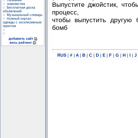
Название
Выпустите джойстик, чтоб
знакомства
Бесплатная доска
процесс,
объявлений
Музыкальный словарь
чтобы выпустить другую 
Нужный портал
одежды с эксклюзивным
бомб
принтом
добавить сайт
весь рейтинг
RUS
|
#
|
A
|
B
|
C
|
D
|
E
|
F
|
G
|
H
|
I
|
J