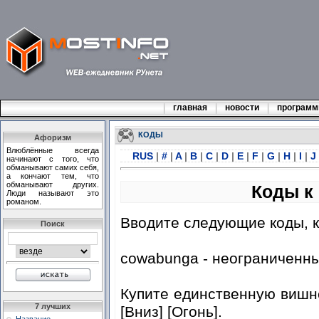
главная
новости
програм
КОДЫ
Афоризм
Влюблённые всегда
RUS
|
#
|
A
|
B
|
C
|
D
|
E
|
F
|
G
|
H
|
I
|
J
начинают с того, что
обманывают самих себя,
а кончают тем, что
обманывают других.
Коды к
Люди называют это
романом.
Вводите следующие коды, к
Поиск
cowabunga - неограниченны
Купите единственную вишн
7 лучших
[Вниз] [Огонь].