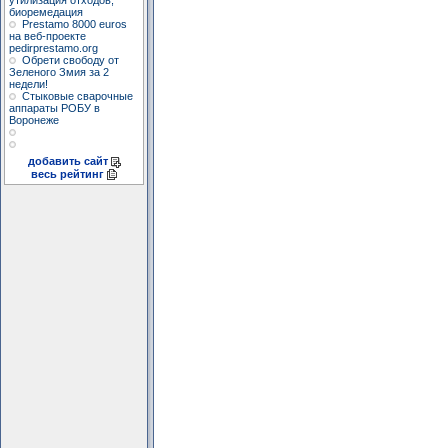
утилизация отходов,
биоремедация
Prestamo 8000 euros
на веб-проекте
pedirprestamo.org
Обрети свободу от
Зеленого Змия за 2
недели!
Стыковые сварочные
аппараты РОБУ в
Воронеже
добавить сайт
весь рейтинг