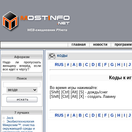
главная
новости
програм
КОДЫ
Афоризм
Hадо ли пpопускать
RUS
|
#
|
A
|
B
|
C
|
D
|
E
|
F
|
G
|
H
|
I
|
J
женщину впеpёд, если
все идет к чёpту?
Коды к иг
Поиск
Во время игры нажимайте:
[Shift] [Ctrl] [Alt] [S] - дождь/снег
[Shift] [Ctrl] [Alt] [X] - создать Лавину
7 лучших
RUS
|
#
|
A
|
B
|
C
|
D
|
E
|
F
|
G
|
H
|
I
|
J
Jeck
Экобиотехнология
Микрозим™: очистка
окружающей среды и