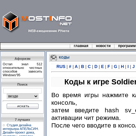
главная
новости
програм
КОДЫ
Афоризм
Остап знал 512
RUS
|
#
|
A
|
B
|
C
|
D
|
E
|
F
|
G
|
H
|
I
|
J
относительно честных
способов завесить
Windows'95
Коды к игре Soldier
Поиск
Во время игры нажмите кл
консоль,
затем введите hash sv_
активации чит режима.
7 лучших
После чего вводите в конс
Студия дизайна
интерьера АПЕЛЬСИН.
Дизайн-проект дома,