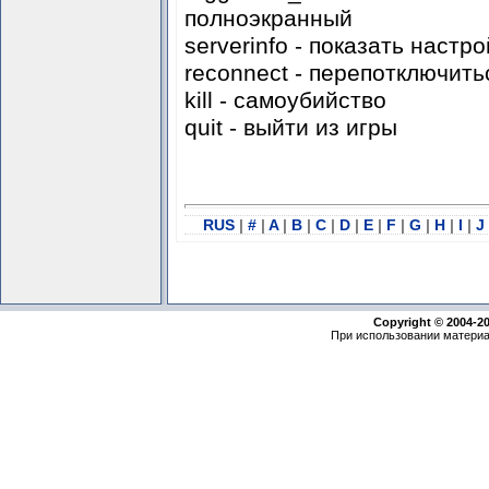
полноэкранный
serverinfo - показать настр
reconnect - перепотключить
kill - самоубийство
quit - выйти из игры
RUS
|
#
|
A
|
B
|
C
|
D
|
E
|
F
|
G
|
H
|
I
|
J
Copyright © 2004-2
При использовании материа