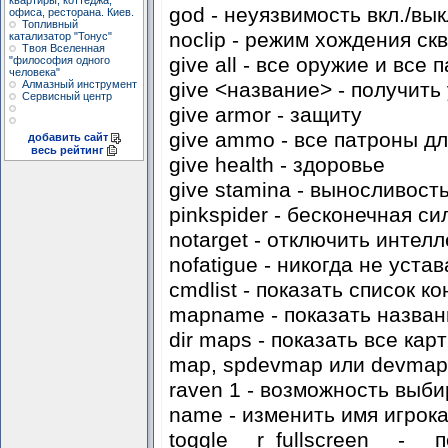
квартиры, коттеджа,
god - неуязвимость вкл./вык
офиса, ресторана. Киев.
Топливный
noclip - режим хождения скв
катализатор "Тонус"
Твоя Вселенная
give all - все оружие и все 
"философия одного
человека"
give <название> - получить
Алмазный инструмент
Сервисный центр
give armor - защиту
give ammo - все патроны д
добавить сайт
весь рейтинг
give health - здоровье
give stamina - выносливост
pinkspider - бесконечная си
notarget - отключить интелл
nofatigue - никогда не устав
cmdlist - показать список 
mapname - показать назван
dir maps - показать все кар
map, spdevmap или devmap 
raven 1 - возможность выб
name - изменить имя игрок
toggle r_fullscreen -