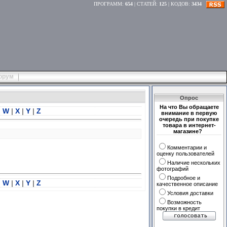
ПРОГРАММ
:
654
|
СТАТЕЙ
:
125
|
КОДОВ
:
3434
орум
Опрос
На что Вы обращаете
|
W
|
X
|
Y
|
Z
внимание в первую
очередь при покупке
товара в интернет-
магазине?
Комментарии и
оценку пользователей
Наличие нескольких
фотографий
Подробное и
|
W
|
X
|
Y
|
Z
качественное описание
Условия доставки
Возможность
покупки в кредит