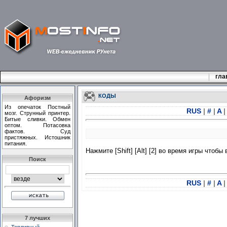
гла
КОДЫ
Афоризм
Из опечаток Постный
RUS
|
#
|
A
|
мозг. Струнный принтер.
Битые сливки. Обмен
оптом. Потасовка
фактов. Суд
пристяжных. Истошник
питания.
Нажмите [Shift] [Alt] [2] во время игры чтобы
Поиск
RUS
|
#
|
A
|
7 лучших