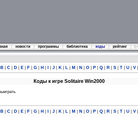
вная
новости
программы
библиотека
коды
рейтинг
ф
B
|
C
|
D
|
E
|
F
|
G
|
H
|
I
|
J
|
K
|
L
|
M
|
N
|
O
|
P
|
Q
|
R
|
S
|
T
|
U
|
V
Коды к игре Solitaire Win2000
 выиграть
B
|
C
|
D
|
E
|
F
|
G
|
H
|
I
|
J
|
K
|
L
|
M
|
N
|
O
|
P
|
Q
|
R
|
S
|
T
|
U
|
V