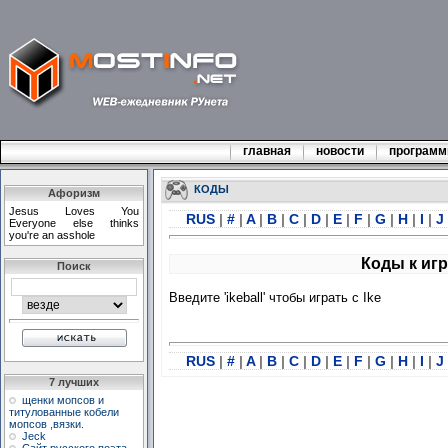
главная
новости
програм
КОДЫ
Афоризм
Jesus Loves You
RUS
|
#
|
A
|
B
|
C
|
D
|
E
|
F
|
G
|
H
|
I
|
J
Everyone else thinks
you're an asshole
Коды к игр
Поиск
Введите 'ikeball' чтобы играть с Ike
RUS
|
#
|
A
|
B
|
C
|
D
|
E
|
F
|
G
|
H
|
I
|
J
7 лучших
щенки мопсов и
титулованные кобели
мопсов ,вязки.
Jeck