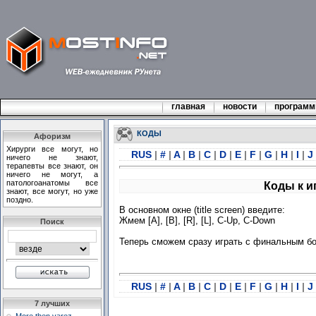
главная
новости
програм
КОДЫ
Афоризм
Хирурги все могут, но
RUS
|
#
|
A
|
B
|
C
|
D
|
E
|
F
|
G
|
H
|
I
|
J
ничего не знают,
терапевты все знают, он
ничего не могут, а
патологоанатомы все
Коды к и
знают, все могут, но уже
поздно.
В основном окне (title screen) введите:
Жмем [A], [B], [R], [L], C-Up, C-Down
Поиск
Теперь сможем сразу играть с финальным б
RUS
|
#
|
A
|
B
|
C
|
D
|
E
|
F
|
G
|
H
|
I
|
J
7 лучших