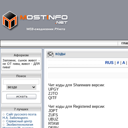
гла
КОДЫ
Афоризм
Запомни, сынок живот -
RUS
|
#
|
A
|
не ОТ пива, живот - ДЛЯ
пива!
Поиск
Чит коды для Shareware версии:
UPGY
ZJTO
QITF
Чит коды для Registered версии:
7 лучших
JDPT
Сайт русского поэта
ZUFS
Н.А. Заболоцкого.
UBUZ
Сервисный центр
RTAW
Экобиотехнология
DERV