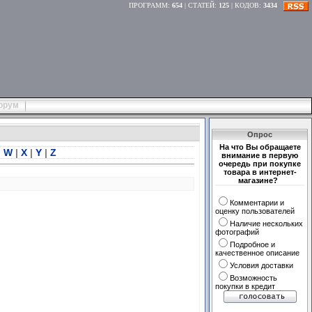
ПРОГРАММ
:
654
|
СТАТЕЙ
:
125
|
КОДОВ
:
3434
орум
Опрос
На что Вы обращаете
|
W
|
X
|
Y
|
Z
внимание в первую
очередь при покупке
товара в интернет-
магазине?
Комментарии и
оценку пользователей
Наличие нескольких
фотографий
Подробное и
качественное описание
Условия доставки
Возможность
покупки в кредит