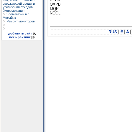
Микрозим™: очистка
окружающей среды и
QXPB
утилизация отходов,
IJQR
биоремедация
NGOL
Зоомагазин в г.
Можайск
Ремонт мониторов
RUS
|
#
|
A
|
добавить сайт
весь рейтинг