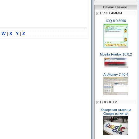
Самое свежее
ПРОГРАММЫ
ICQ 8.0.5990
|
W
|
X
|
Y
|
Z
Mozilla Firefox 18.0.2
ArtMoney 7.40.4
НОВОСТИ
Хакерская атака на
Google из Китая