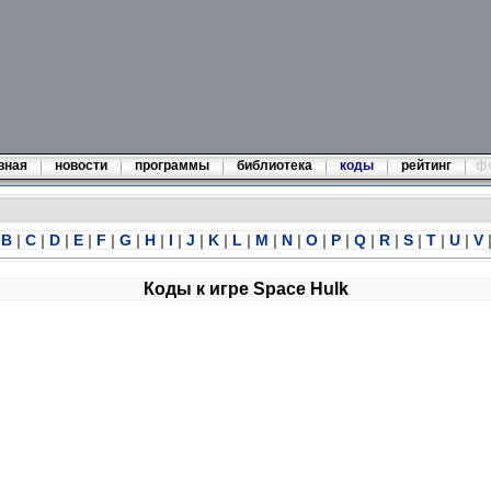
вная
новости
программы
библиотека
коды
рейтинг
ф
B
|
C
|
D
|
E
|
F
|
G
|
H
|
I
|
J
|
K
|
L
|
M
|
N
|
O
|
P
|
Q
|
R
|
S
|
T
|
U
|
V
Коды к игре Space Hulk