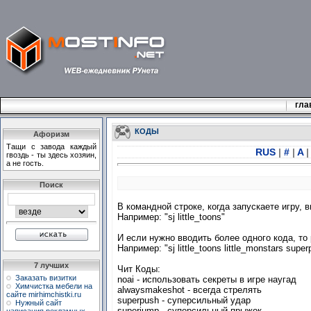
гла
КОДЫ
Афоризм
Тащи с завода каждый
RUS
|
#
|
A
|
гвоздь - ты здесь хозяин,
а не гость.
Поиск
В командной строке, когда запускаете игру, в
Например: "sj little_toons"
И если нужно вводить более одного кода, то
Например: "sj little_toons little_monstars super
7 лучших
Чит Коды:
Заказать визитки
noai - использовать секреты в игре наугад
Химчистка мебели на
alwaysmakeshot - всегда стрелять
сайте mirhimchistki.ru
superpush - суперсильный удар
Нужный сайт
superjump - суперсильный прыжок