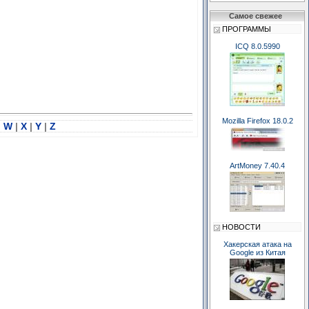
Самое свежее
ПРОГРАММЫ
ICQ 8.0.5990
Mozilla Firefox 18.0.2
|
W
|
X
|
Y
|
Z
ArtMoney 7.40.4
НОВОСТИ
Хакерская атака на
Google из Китая