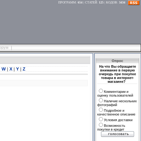
ПРОГРАММ
:
654
|
СТАТЕЙ
:
125
|
КОДОВ
:
3434
орум
Опрос
На что Вы обращаете
|
W
|
X
|
Y
|
Z
внимание в первую
очередь при покупке
товара в интернет-
магазине?
Комментарии и
оценку пользователей
Наличие нескольких
фотографий
Подробное и
качественное описание
Условия доставки
Возможность
покупки в кредит