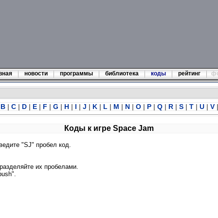
вная
новости
программы
библиотека
коды
рейтинг
ф
B
|
C
|
D
|
E
|
F
|
G
|
H
|
I
|
J
|
K
|
L
|
M
|
N
|
O
|
P
|
Q
|
R
|
S
|
T
|
U
|
V
Коды к игре Space Jam
ведите "SJ" пробел код.
 разделяйте их пробелами.
push".