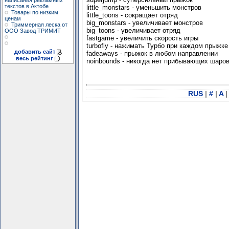
написания рекламных
текстов в Актобе
little_monstars - уменьшить монстров
Товары по низким
little_toons - сокращает отряд
ценам
big_monstars - увеличивает монстров
Триммерная леска от
big_toons - увеличивает отряд
ООО Завод ТРИМИТ
fastgame - увеличить скорость игры
turbofly - нажимать Турбо при каждом прыжке
добавить сайт
fadeaways - прыжок в любом направлении
весь рейтинг
noinbounds - никогда нет прибывающих шаро
RUS
|
#
|
A
|