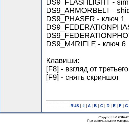
DS9_FLASHLIGHT - sim
DS9_ARMORBELT - shiel
DS9_PHASER - ключ 1
DS9_FEDERATIONPHASE
DS9_FEDERATIONPHO
DS9_M4RIFLE - ключ 6
Клавиши:
[F8] - взгляд от третьег
[F9] - снять скриншот
RUS
|
#
|
A
|
B
|
C
|
D
|
E
|
F
|
Copyright © 2004-2
При использовании материа