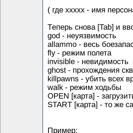
( где ххххх - имя персо
Теперь снова [Tab] и вв
god - неуязвимость
allammo - весь боезапа
fly - режим полета
invisible - невидимость
ghost - прохождения ск
killpawns - убить всех в
walk - режим ходьбы
OPEN [карта] - загрузи
START [карта] - то же 
Пример: