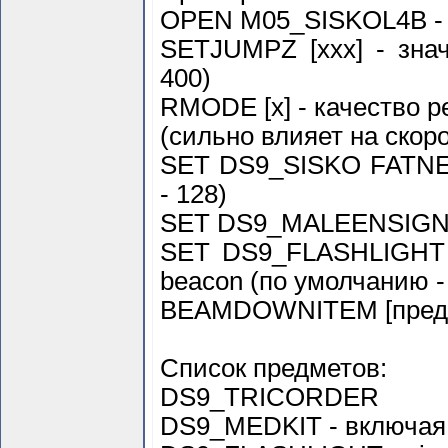
OPEN M05_SISKOL4B - н
SETJUMPZ [ххх] - зна
400)
RMODE [х] - качество р
(сильно влияет на скор
SET DS9_SISKO FATNES
- 128)
SET DS9_MALEENSIGN F
SET DS9_FLASHLIGHT 
beacon (по умолчанию -
BEAMDOWNITEM [предме
Список предметов:
DS9_TRICORDER
DS9_MEDKIT - включая 1 