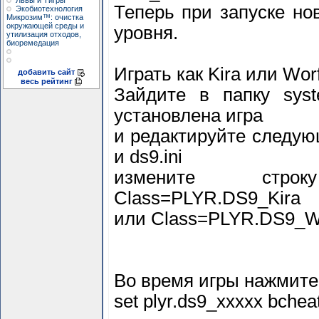
Львы и Тигры
Теперь при запуске но
Экобиотехнология
Микрозим™: очистка
окружающей среды и
уровня.
утилизация отходов,
биоремедация
Играть как Kira или Worf
добавить сайт
весь рейтинг
Зайдите в папку syst
установлена игра
и редактируйте следующие
и ds9.ini
измените строк
Class=PLYR.DS9_Kira
или Class=PLYR.DS9_W
Во время игры нажмите 
set plyr.ds9_ххххх bchea