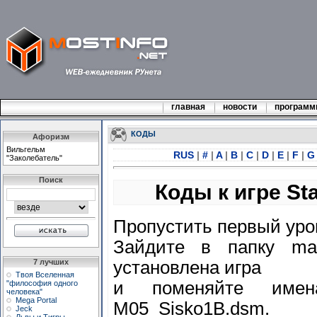
главная
новости
програм
КОДЫ
Афоризм
Вильгельм
RUS
|
#
|
A
|
B
|
C
|
D
|
E
|
F
|
"Заколебатель"
Поиск
Коды к игре Sta
Пропустить первый уро
Зайдите в папку map
установлена игра
7 лучших
Твоя Вселенная
и поменяйте имен
"философия одного
человека"
Mega Portal
M05_Sisko1B.dsm.
Jeck