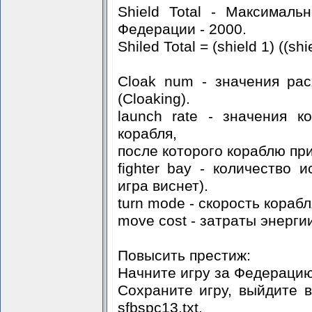
Shield Total - Максимал
Федерации - 2000.
Shiled Total = (shield 1) ((shi
Cloak num - значения ра
(Cloaking).
launch rate - значения к
корабля,
после которого кораблю пр
fighter bay - количество 
игра виснет).
turn mode - скорость кораб
move cost - затраты энерги
Повысить престиж:
Начните игру за Федерацию
Сохраните игру, выйдите 
sfbspc13.txt.