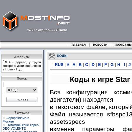
главная
новости
програм
КОДЫ
Афоризм
ЁЛКА - дерево, у трупа
RUS
|
#
|
A
|
B
|
C
|
D
|
E
|
F
|
G
|
H
|
I
|
J
которого дети веселятся
в Новый Год.
Коды к игре Star
Поиск
Вся конфигурация космич
двигатели) находятся
в текстовом файле, который
Файл называется sfbspc13
7 лучших
Аэрореклама в
assetsspecs
Москве
Питомник кане-корсо
изменяя параметры фа
DEO VOLENTE