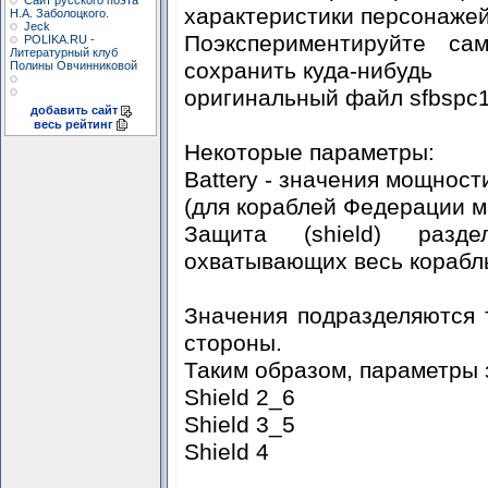
Сайт русского поэта
характеристики персонажей
Н.А. Заболоцкого.
Jeck
Поэкспериментируйте са
POLIKA.RU -
Литературный клуб
сохранить куда-нибудь
Полины Овчинниковой
оригинальный файл sfbspc13
добавить сайт
весь рейтинг
Некоторые параметры:
Battery - значения мощност
(для кораблей Федерации м
Защита (shield) разд
охватывающих весь корабл
Значения подразделяются т
стороны.
Таким образом, параметры з
Shield 2_6
Shield 3_5
Shield 4