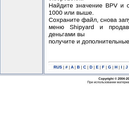
Найдите значение BPV и с
1000 или выше.
Сохраните файл, снова запу
меню Shipyard и продав
деньгами вы
получите и дополнительные
RUS
|
#
|
A
|
B
|
C
|
D
|
E
|
F
|
G
|
H
|
I
|
J
Copyright © 2004-2
При использовании материа