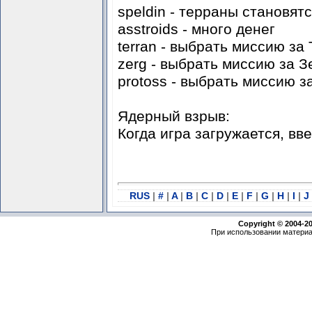
speldin - терраны становят
asstroids - много денег
terran
- выбрать миссию за 
zerg
- выбрать миссию за З
protoss
- выбрать миссию з
Ядерный взрыв:
Когда игра загружается, вве
RUS
|
#
|
A
|
B
|
C
|
D
|
E
|
F
|
G
|
H
|
I
|
J
Copyright © 2004-2
При использовании материа