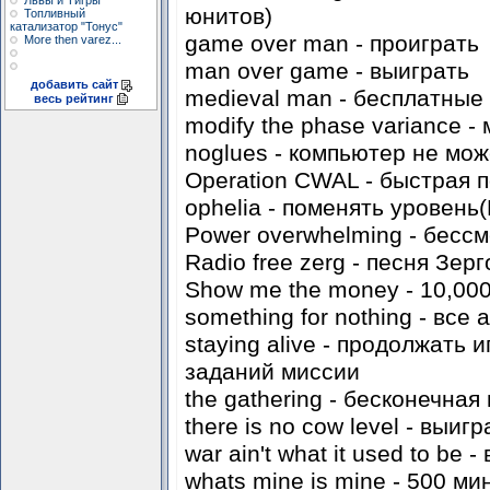
Львы и Тигры
юнитов)
Топливный
катализатор "Тонус"
game over man - проиграть
More then varez...
man over game - выиграть
добавить сайт
medieval man - бесплатные
весь рейтинг
modify the phase variance 
noglues - компьютер не мо
Operation CWAL - быстрая 
ophelia - поменять уровень(
Power overwhelming - бесс
Radio free zerg - песня Зер
Show me the money - 10,00
something for nothing - все
staying alive - продолжать 
заданий миссии
the gathering - бесконечная
there is no cow level - выигр
war ain't what it used to be
whats mine is mine - 500 м