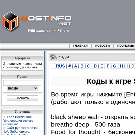
главная
новости
програм
КОДЫ
Афоризм
И львиную часть льва
RUS
|
#
|
A
|
B
|
C
|
D
|
E
|
F
|
G
|
H
|
I
|
J
кто-нибудь да слопает.
Поиск
Коды к игре 
Во время игры нажмите [Ent
(работают только в одиночн
7 лучших
black sheep wall - открыть 
Твоя Вселенная
"философия одного
breathe deep - 500 газа
человека"
Сайт русского поэта
Food for thought - бескон
Н.А. Заболоцкого.