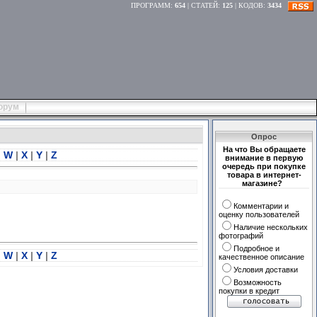
ПРОГРАММ
:
654
|
СТАТЕЙ
:
125
|
КОДОВ
:
3434
орум
Опрос
На что Вы обращаете
|
W
|
X
|
Y
|
Z
внимание в первую
очередь при покупке
товара в интернет-
магазине?
Комментарии и
оценку пользователей
Наличие нескольких
фотографий
Подробное и
|
W
|
X
|
Y
|
Z
качественное описание
Условия доставки
Возможность
покупки в кредит