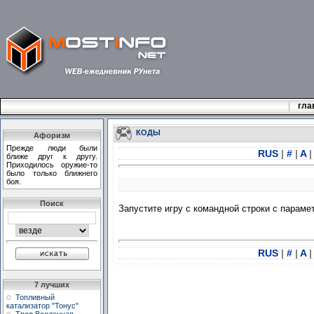
гла
КОДЫ
Афоризм
Прежде люди были
RUS
|
#
|
A
|
ближе друг к другу.
Приходилось оружие-то
было только ближнего
боя.
Поиск
Запустите игру с командной строки с парамет
RUS
|
#
|
A
|
7 лучших
Топливный
катализатор "Тонус"