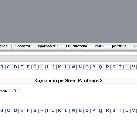
вная
новости
программы
библиотека
коды
рейтинг
ф
B
|
C
|
D
|
E
|
F
|
G
|
H
|
I
|
J
|
K
|
L
|
M
|
N
|
O
|
P
|
Q
|
R
|
S
|
T
|
U
|
V
Коды к игре Steel Panthers 3
ром "-k911"
B
|
C
|
D
|
E
|
F
|
G
|
H
|
I
|
J
|
K
|
L
|
M
|
N
|
O
|
P
|
Q
|
R
|
S
|
T
|
U
|
V