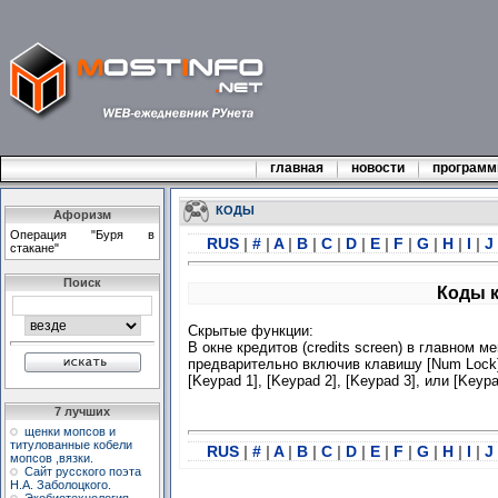
главная
новости
програм
КОДЫ
Афоризм
Опеpация "Бypя в
RUS
|
#
|
A
|
B
|
C
|
D
|
E
|
F
|
G
|
H
|
I
|
J
стакане"
Поиск
Коды к
Скрытые функции:
В окне кредитов (credits screen) в главном м
предварительно включив клавишу [Num Lock]
[Keypad 1], [Keypad 2], [Keypad 3], или [Keypa
7 лучших
щенки мопсов и
титулованные кобели
RUS
|
#
|
A
|
B
|
C
|
D
|
E
|
F
|
G
|
H
|
I
|
J
мопсов ,вязки.
Сайт русского поэта
Н.А. Заболоцкого.