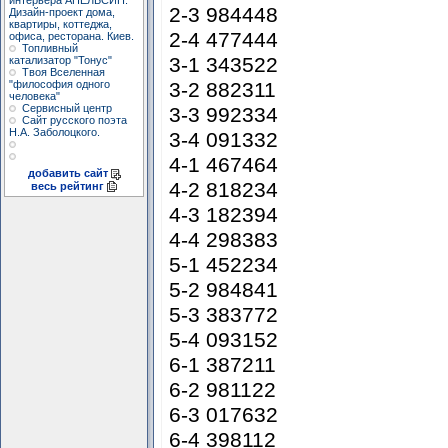
интерьера АПЕЛЬСИН.
2-3 984448
Дизайн-проект дома,
квартиры, коттеджа,
2-4 477444
офиса, ресторана. Киев.
Топливный
3-1 343522
катализатор "Тонус"
Твоя Вселенная
3-2 882311
"философия одного
человека"
Сервисный центр
3-3 992334
Сайт русского поэта
Н.А. Заболоцкого.
3-4 091332
4-1 467464
добавить сайт
4-2 818234
весь рейтинг
4-3 182394
4-4 298383
5-1 452234
5-2 984841
5-3 383772
5-4 093152
6-1 387211
6-2 981122
6-3 017632
6-4 398112