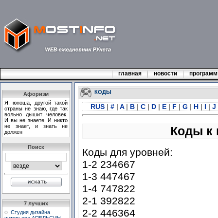
главная
новости
програм
КОДЫ
Афоризм
Я, юноша, другой такой
RUS
|
#
|
A
|
B
|
C
|
D
|
E
|
F
|
G
|
H
|
I
|
J
страны не знаю, где так
вольно дышит человек.
И вы не знаете. И никто
не знает, и знать не
Коды к 
должен
Поиск
Коды для уровней:
1-2 234667
1-3 447467
1-4 747822
2-1 392822
7 лучших
2-2 446364
Студия дизайна