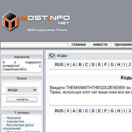
главная
новости
програм
КОДЫ
Афоризм
А я подкрался
RUS
|
#
|
A
|
B
|
C
|
D
|
E
|
F
|
G
|
H
|
I
|
J
незаметно! c
СамиЗнаетеКто
Коды
Поиск
Введите THEMANWITHTHEGOLDENSWIV во вре
Также, используя этот чит ваши очки все же
RUS
|
#
|
A
|
B
|
C
|
D
|
E
|
F
|
G
|
H
|
I
|
J
7 лучших
Название
знакомства
Бесплатная доска
объявлений