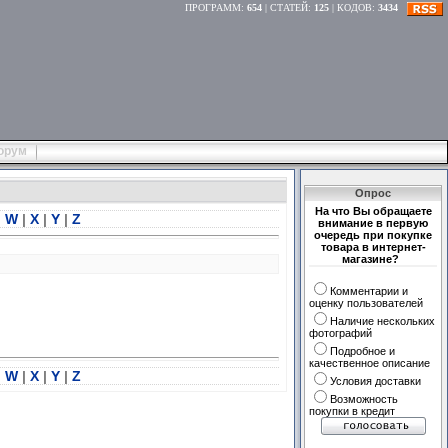
ПРОГРАММ
:
654
|
СТАТЕЙ
:
125
|
КОДОВ
:
3434
орум
Опрос
На что Вы обращаете
|
W
|
X
|
Y
|
Z
внимание в первую
очередь при покупке
товара в интернет-
магазине?
Комментарии и
оценку пользователей
Наличие нескольких
фотографий
Подробное и
качественное описание
|
W
|
X
|
Y
|
Z
Условия доставки
Возможность
покупки в кредит