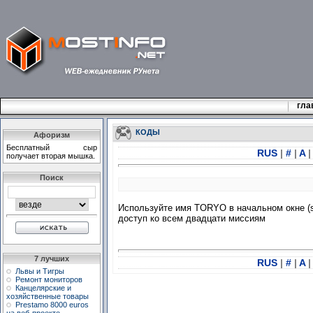
гла
КОДЫ
Афоризм
Бесплатный сыр
RUS
|
#
|
A
|
получает вторая мышка.
Поиск
Используйте имя TORYO в начальном окне (st
доступ ко всем двадцати миссиям
7 лучших
RUS
|
#
|
A
|
Львы и Тигры
Ремонт мониторов
Канцелярские и
хозяйственные товары
Prestamo 8000 euros