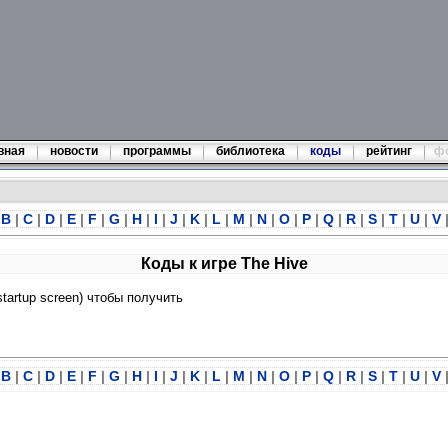
вная
новости
программы
библиотека
коды
рейтинг
ф
B
|
C
|
D
|
E
|
F
|
G
|
H
|
I
|
J
|
K
|
L
|
M
|
N
|
O
|
P
|
Q
|
R
|
S
|
T
|
U
|
V
Коды к игре The Hive
artup screen) чтобы получить
B
|
C
|
D
|
E
|
F
|
G
|
H
|
I
|
J
|
K
|
L
|
M
|
N
|
O
|
P
|
Q
|
R
|
S
|
T
|
U
|
V