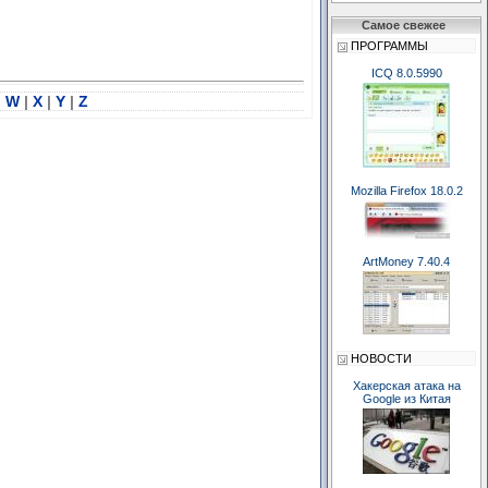
Самое свежее
ПРОГРАММЫ
ICQ 8.0.5990
|
W
|
X
|
Y
|
Z
Mozilla Firefox 18.0.2
ArtMoney 7.40.4
НОВОСТИ
Хакерская атака на
Google из Китая