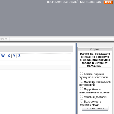
ПРОГРАММ
:
654
|
СТАТЕЙ
:
125
|
КОДОВ
:
3434
орум
Опрос
На что Вы обращаете
|
W
|
X
|
Y
|
Z
внимание в первую
очередь при покупке
товара в интернет-
магазине?
Комментарии и
оценку пользователей
Наличие нескольких
фотографий
Подробное и
качественное описание
Условия доставки
Возможность
покупки в кредит