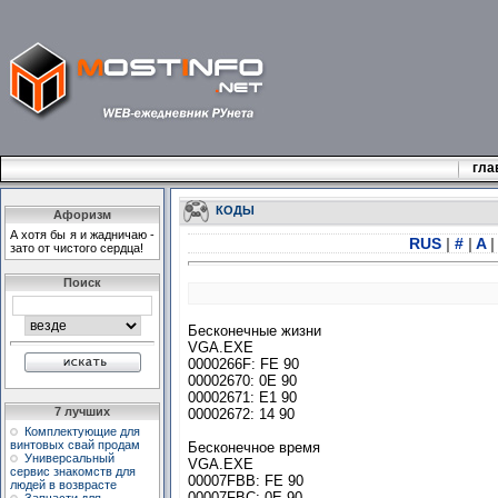
гла
КОДЫ
Афоризм
А хотя бы я и жадничаю -
RUS
|
#
|
A
|
зато от чистого сеpдца!
Поиск
Бесконечные жизни
VGA.EXE
0000266F: FE 90
00002670: 0E 90
00002671: E1 90
7 лучших
00002672: 14 90
Комплектующие для
винтовых свай продам
Бесконечное время
Универсальный
VGA.EXE
сервис знакомств для
00007FBB: FE 90
людей в возврасте
00007FBC: 0E 90