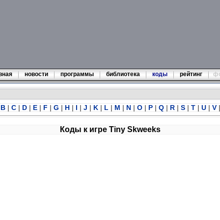
вная
новости
программы
библиотека
коды
рейтинг
ф
B
|
C
|
D
|
E
|
F
|
G
|
H
|
I
|
J
|
K
|
L
|
M
|
N
|
O
|
P
|
Q
|
R
|
S
|
T
|
U
|
V
Коды к игре Tiny Skweeks