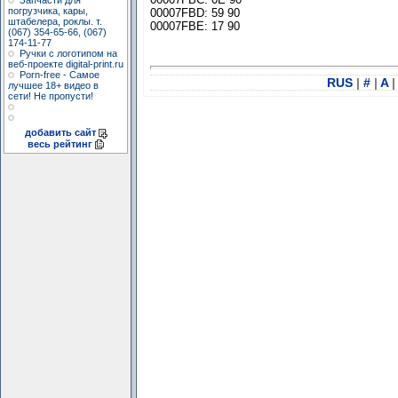
Запчасти для
погрузчика, кары,
00007FBD: 59 90
штабелера, роклы. т.
00007FBE: 17 90
(067) 354-65-66, (067)
174-11-77
Ручки с логотипом на
веб-проекте digital-print.ru
Porn-free - Самое
RUS
|
#
|
A
|
лучшее 18+ видео в
сети! Не пропусти!
добавить сайт
весь рейтинг