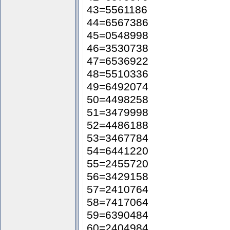
43=5561186
44=6567386
45=0548998
46=3530738
47=6536922
48=5510336
49=6492074
50=4498258
51=3479998
52=4486188
53=3467784
54=6441220
55=2455720
56=3429158
57=2410764
58=7417064
59=6390484
60=2404984