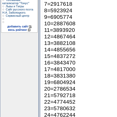
Топливный
7=2917618
катализатор "Тонус"
Львы и Тигры
8=5923924
Сайт русского поэта
Н.А. Заболоцкого.
9=6905774
Сервисный центр
10=2887608
добавить сайт
11=3893920
весь рейтинг
12=4867464
13=3882108
14=4855656
15=4837272
16=3843470
17=4817000
18=3831380
19=6804924
20=2786534
21=5792718
22=4774452
23=5780632
24=4762244