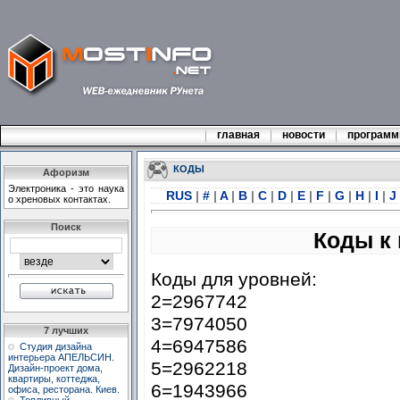
главная
новости
програм
КОДЫ
Афоризм
Электpоника - это наука
RUS
|
#
|
A
|
B
|
C
|
D
|
E
|
F
|
G
|
H
|
I
|
J
о хpеновых контактах.
Поиск
Коды к и
Коды для уровней:
2=2967742
3=7974050
7 лучших
4=6947586
Студия дизайна
интерьера АПЕЛЬСИН.
5=2962218
Дизайн-проект дома,
квартиры, коттеджа,
6=1943966
офиса, ресторана. Киев.