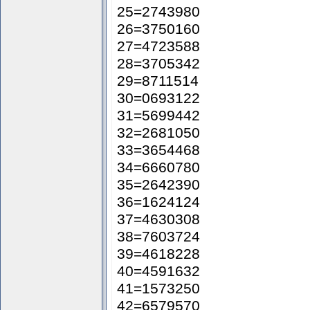
25=2743980
26=3750160
27=4723588
28=3705342
29=8711514
30=0693122
31=5699442
32=2681050
33=3654468
34=6660780
35=2642390
36=1624124
37=4630308
38=7603724
39=4618228
40=4591632
41=1573250
42=6579570