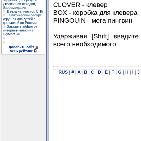
окружающей среды и
CLOVER - клевер
утилизация отходов,
биоремедация
BOX - коробка для клевера
Въезд на участок СПб
Тематический ресурс
PINGOUIN - мега пингвин
игрушек для детей с
доставкой по России
Заказать айфон от
интернет-магазина
UgiMart.Ru
Удерживая [Shift] введи
всего необходимого.
добавить сайт
весь рейтинг
RUS
|
#
|
A
|
B
|
C
|
D
|
E
|
F
|
G
|
H
|
I
|
J