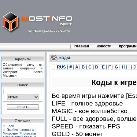
главная
новости
програм
КОДЫ
Афоризм
Объявление лечу от
RUS
|
#
|
A
|
B
|
C
|
D
|
E
|
F
|
G
|
H
|
I
|
J
запоев, ожирения и
Интернет. Бабка
Меланья.
Коды к игре
Поиск
Во время игры нажмите [Esc
LIFE - полное здоровье
MAGIC - все волшебство
FULL - все здоровье, волше
7 лучших
SPEED - показать FPS
Jeck
Экобиотехнология
GOLD - 50 монет
Микрозим™: очистка