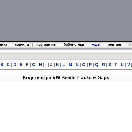
вная
новости
программы
библиотека
коды
рейтинг
ф
B
|
C
|
D
|
E
|
F
|
G
|
H
|
I
|
J
|
K
|
L
|
M
|
N
|
O
|
P
|
Q
|
R
|
S
|
T
|
U
|
V
Коды к игре VW Beetle Tracks & Gaps