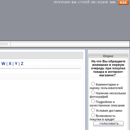
ПРОГРАММ
:
654
|
СТАТЕЙ
:
125
|
КОДОВ
:
3434
орум
Опрос
На что Вы обращаете
|
W
|
X
|
Y
|
Z
внимание в первую
очередь при покупке
товара в интернет-
магазине?
Комментарии и
оценку пользователей
Наличие нескольких
фотографий
Подробное и
качественное описание
Условия доставки
Возможность
покупки в кредит