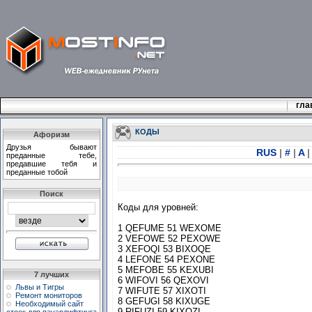
гла
КОДЫ
Афоризм
Дpузья бывают
RUS
|
#
|
A
|
пpеданные тебе,
пpедавшие тебя и
пpеданные тобой
Поиск
Коды для уровней:
1 QEFUME 51 WEXOME
2 VEFOWE 52 PEXOWE
3 XEFOQI 53 BIXOQE
4 LEFONE 54 PEXONE
5 MEFOBE 55 KEXUBI
7 лучших
6 WIFOVI 56 QEXOVI
Львы и Тигры
7 WIFUTE 57 XIXOTI
Ремонт мониторов
8 GEFUGI 58 KIXUGE
Необходимый сайт
9 RIFUZI 59 KIXOZI