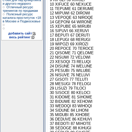
стоек для пауэрлифтинга
и другого недорого
10 XIFUCE 60 NEXUCE
Отличный ресурс
11 TEPUME 61 DERUME
тренингов по продажам
12 MIPUWI 62 DIROWI
Полезный ресурс
13 VEPOQE 63 NIROQE
каталога проституток +18
в Москве и Подмосковье
14 GEPONI 64 WIRONE
15 XEPUBE 65 MIRUBI
16 SIPUVI 66 XERUVI
добавить сайт
17 BEPUTI 67 DERUTI
весь рейтинг
18 LEPUGI 68 RERUGI
19 WIPOZI 69 XIROZI
20 REPOCE 70 TEROCE
21 QISOME 71 QELOME
22 NISUWI 72 VELOWI
23 XESOQI 73 RELUQI
24 DISUNE 74 WELUNE
25 PESUBI 75 WILUBE
26 NISUVE 76 NELUVI
27 GISOTI 77 TELUTI
28 MESUGI 78 FELOGI
29 LISUZI 79 TILOCI
30 SISOCE 80 KELOCI
31 KIDOME 81 SIHOME
32 BIDUWE 82 XEHOWI
33 WEDOQI 83 WIHOQI
34 SIDUNE 84 LIHONI
35 MIDUBI 85 XIHOBE
36 DEDUVE 86 KEHUVI
37 BEDOTI 87 MIHOTE
38 SEDOGE 88 KIHUGI