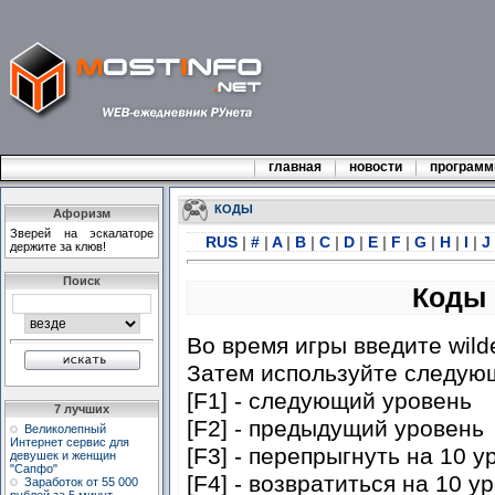
главная
новости
програм
КОДЫ
Афоризм
Звеpей на эскалатоpе
RUS
|
#
|
A
|
B
|
C
|
D
|
E
|
F
|
G
|
H
|
I
|
J
деpжите за клюв!
Поиск
Коды 
Во время игры введите wild
Затем используйте следую
[F1] - следующий уровень
7 лучших
[F2] - предыдущий уровень
Великолепный
Интернет сервис для
[F3] - перепрыгнуть на 10 у
девушек и женщин
"Сапфо"
[F4] - возвратиться на 10 у
Заработок от 55 000