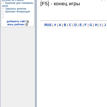
рублей за 5 минут
[F5] - конец игры
Бурение для скважины
цена
Заказать визитки
Шоппинг Флоренция
добавить сайт
весь рейтинг
RUS
|
#
|
A
|
B
|
C
|
D
|
E
|
F
|
G
|
H
|
I
|
J