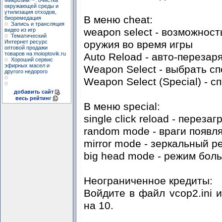
Микрозим™: очистка
окружающей среды и
утилизация отходов,
В меню cheat:
биоремедация
Запись и трансляция
weapon select - возможнос
видео из игр
Тематический
оружия во время игры
Интернет ресурс
оптовой продажи
товаров на moioptovik.ru
Auto Reload - авто-перезар
Хороший сервис
эфирных масел и
Weapon Select - выбрать с
другого недорого
Weapon Select (Special) - 
добавить сайт
весь рейтинг
В меню special:
single click reload - пере
random mode - враги появл
mirror mode - зеркальный р
big head mode - режим бол
Неограниченное кредиты:
Войдите в файл vcop2.ini и
на 10.