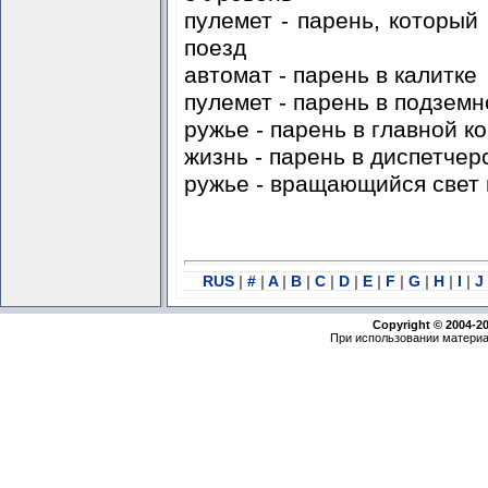
пулемет - парень, который 
поезд
автомат - парень в калитке
пулемет - парень в подземн
ружье - парень в главной к
жизнь - парень в диспетчер
ружье - вращающийся свет 
RUS
|
#
|
A
|
B
|
C
|
D
|
E
|
F
|
G
|
H
|
I
|
J
Copyright © 2004-2
При использовании материа