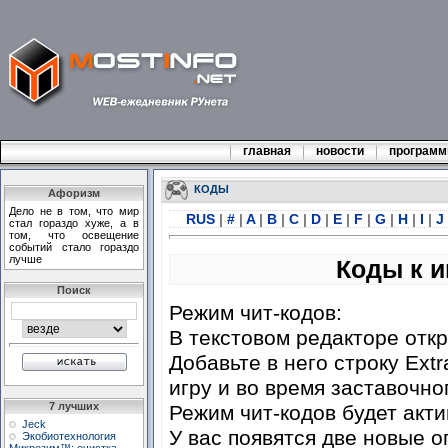
главная
новости
програм
КОДЫ
Афоризм
Дело не в том, что мир
RUS
|
#
|
A
|
B
|
C
|
D
|
E
|
F
|
G
|
H
|
I
|
J
стал гораздо хуже, а в
том, что освещение
событий стало гораздо
лучше
Коды к иг
Поиск
Режим чит-кодов:
В текстовом редакторе откр
Добавьте в него строку Extr
игру и во время заставочно
7 лучших
Режим чит-кодов будет акти
Jeck
У вас появятся две новые оп
Экобиотехнология