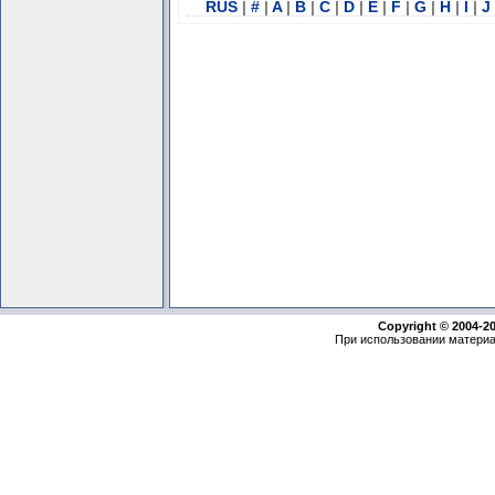
RUS
|
#
|
A
|
B
|
C
|
D
|
E
|
F
|
G
|
H
|
I
|
J
Copyright © 2004-2
При использовании материа