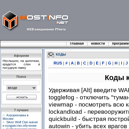
главная
новости
програм
КОДЫ
Афоризм
Неслышно, на цыпочках,
RUS
|
#
|
A
|
B
|
C
|
D
|
E
|
F
|
G
|
H
|
I
|
J
крадется слон в
посудную лавку
Коды к
Поиск
Удерживая [Alt] введите WAR
togglefog - отключить "тума
viewmap - посмотреть всю к
lockandload - перевооружит
7 лучших
Аэрореклама в
quickbuild - быстрая постро
Москве
Silver Wolf Clan магия
autowin - убить всех врагов
и колдовство.обучение