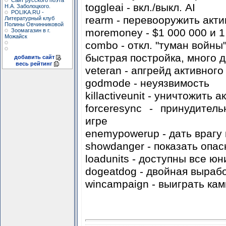
Сайт русского поэта
toggleai - вкл./выкл. AI
Н.А. Заболоцкого.
POLIKA.RU -
rearm - перевооружить акт
Литературный клуб
Полины Овчинниковой
moremoney - $1 000 000 и 
Зоомагазин в г.
Можайск
combo - откл. "туман войны"
быстрая постройка, много д
добавить сайт
весь рейтинг
veteran - апгрейд активног
godmode - неуязвимость
killactiveunit - уничтожить 
forceresync - принудител
игре
enemypowerup - дать враг
showdanger - показать опас
loadunits - доступны все ю
dogeatdog - двойная выраб
wincampaign - выиграть ка