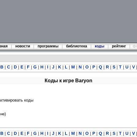
вная
новости
программы
библиотека
коды
рейтинг
ф
B
|
C
|
D
|
E
|
F
|
G
|
H
|
I
|
J
|
K
|
L
|
M
|
N
|
O
|
P
|
Q
|
R
|
S
|
T
|
U
|
V
Коды к игре Baryon
ктивировать коды
не)
B
|
C
|
D
|
E
|
F
|
G
|
H
|
I
|
J
|
K
|
L
|
M
|
N
|
O
|
P
|
Q
|
R
|
S
|
T
|
U
|
V