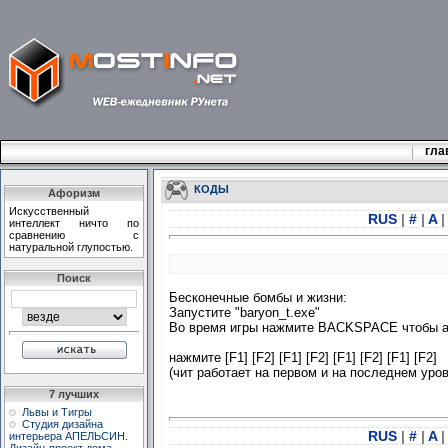
гла
КОДЫ
Афоризм
Искусственный
RUS
|
#
|
A
|
интеллект ничто по
сpавнению с
натуpальной глупостью.
Поиск
Бесконечные бомбы и жизни:
Запустите "baryon_t.exe"
Во время игры нажмите BACKSPACE чтобы а
нажмите [F1] [F2] [F1] [F2] [F1] [F2] [F1] [F2]
(чит работает на первом и на последнем уров
7 лучших
Львы и Тигры
Студия дизайна
RUS
|
#
|
A
|
интерьера АПЕЛЬСИН.