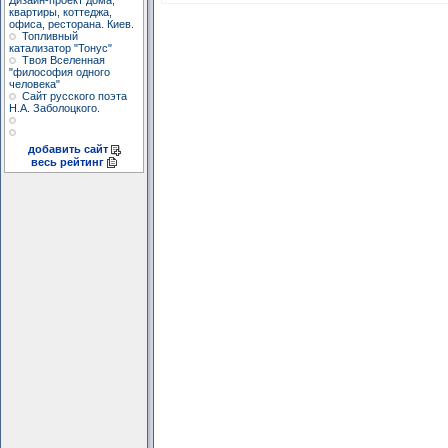
Дизайн-проект дома,
квартиры, коттеджа,
офиса, ресторана. Киев.
Топливный
катализатор "Тонус"
Твоя Вселенная
"философия одного
человека"
Сайт русского поэта
Н.А. Заболоцкого.
добавить сайт
весь рейтинг