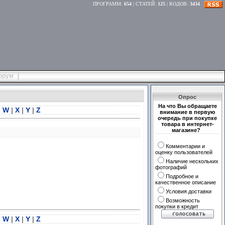
ПРОГРАММ
:
654
|
СТАТЕЙ
:
125
|
КОДОВ
:
3434
орум
Опрос
На что Вы обращаете
|
W
|
X
|
Y
|
Z
внимание в первую
очередь при покупке
товара в интернет-
магазине?
Комментарии и
оценку пользователей
Наличие нескольких
фотографий
Подробное и
качественное описание
Условия доставки
Возможность
покупки в кредит
|
W
|
X
|
Y
|
Z