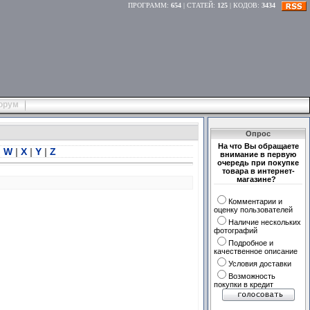
ПРОГРАММ
:
654
|
СТАТЕЙ
:
125
|
КОДОВ
:
3434
орум
Опрос
На что Вы обращаете
|
W
|
X
|
Y
|
Z
внимание в первую
очередь при покупке
товара в интернет-
магазине?
Комментарии и
оценку пользователей
Наличие нескольких
фотографий
Подробное и
качественное описание
Условия доставки
Возможность
покупки в кредит