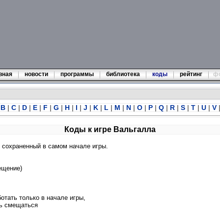
вная
новости
программы
библиотека
коды
рейтинг
ф
B
|
C
|
D
|
E
|
F
|
G
|
H
|
I
|
J
|
K
|
L
|
M
|
N
|
O
|
P
|
Q
|
R
|
S
|
T
|
U
|
V
Коды к игре Вальгалла
, сохраненный в самом начале игры.
ещение)
отать только в начале игры,
ть смещаться