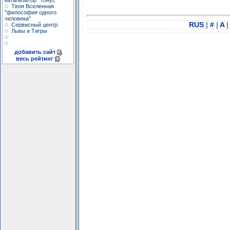
катализатор "Тонус"
Твоя Вселенная
"философия одного
человека"
RUS
|
#
|
A
|
Сервисный центр
Львы и Тигры
добавить сайт
весь рейтинг