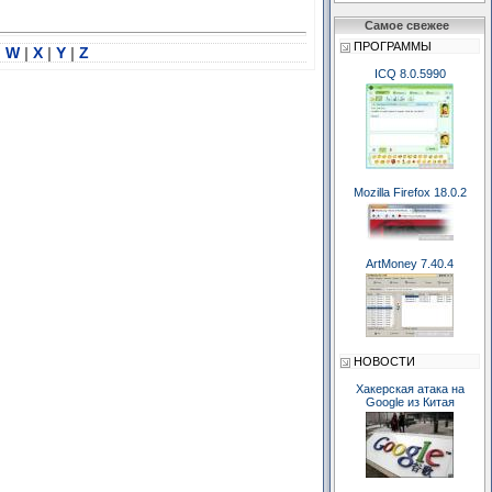
Самое свежее
ПРОГРАММЫ
|
W
|
X
|
Y
|
Z
ICQ 8.0.5990
Mozilla Firefox 18.0.2
ArtMoney 7.40.4
НОВОСТИ
Хакерская атака на
Google из Китая