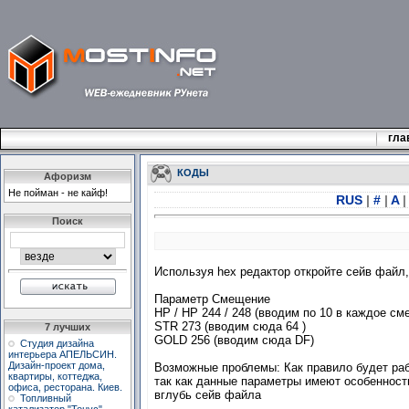
гла
КОДЫ
Афоризм
Не пойман - не кайф!
RUS
|
#
|
A
|
Поиск
Используя hex редактор откройте сейв файл
Параметр Смещение
HP / HP 244 / 248 (вводим по 10 в каждое см
STR 273 (вводим сюда 64 )
7 лучших
GOLD 256 (вводим сюда DF)
Студия дизайна
интерьера АПЕЛЬСИН.
Дизайн-проект дома,
Возможные проблемы: Как правило будет раб
квартиры, коттеджа,
так как данные параметры имеют особеннос
офиса, ресторана. Киев.
вглубь сейв файла
Топливный