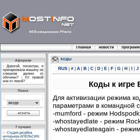
главная
новости
програм
КОДЫ
Афоризм
- Доpогой, посмотpи, я
RUS
|
#
|
A
|
B
|
C
|
D
|
E
|
F
|
G
|
H
|
I
|
J
пpипаpковала машину не
слишком далеко от
обочины? - От пpавой
или от левой?
Коды к игре
Поиск
Для активизации режима ко
параметрами в командной с
-mumford - режим Hodspodk
-whostayedlate - режим Roc
7 лучших
-whostayedlateagain - режи
Студия дизайна
интерьера АПЕЛЬСИН.