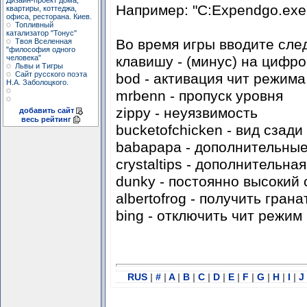
Дизайн-проект дома,
Например: "C:Expendgo.exe"
квартиры, коттеджа,
офиса, ресторана. Киев.
Топливный
катализатор "Тонус"
Во время игры вводите сле
Твоя Вселенная
"философия одного
клавишу - (минус) на цифро
человека"
Львы и Тигры
Сайт русского поэта
bod - активация чит режима
Н.А. Заболоцкого.
mrbenn - пропуск уровня
zippy - неуязвимость
добавить сайт
весь рейтинг
bucketofchicken - вид сзади
babapapa - дополнительны
crystaltips - дополнительна
dunky - постоянно высокий 
albertofrog - получить грана
bing - отключить чит режим
RUS
|
#
|
A
|
B
|
C
|
D
|
E
|
F
|
G
|
H
|
I
|
J