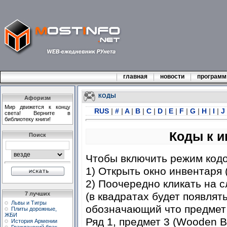
главная
новости
програм
КОДЫ
Афоризм
Мир движется к концу
RUS
|
#
|
A
|
B
|
C
|
D
|
E
|
F
|
G
|
H
|
I
|
J
света! Верните в
библиотеку книги!
Коды к и
Поиск
Чтобы включить режим код
1) Открыть окно инвентаря 
2) Поочередно кликать на
(в квадратах будет появлят
7 лучших
Львы и Тигры
обозначающий что предмет
Плиты дорожные,
ЖБИ
Ряд 1, предмет 3 (Wooden B
История Армении