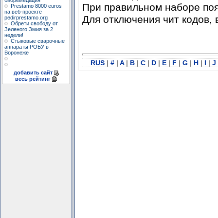
биоремедация
При правильном наборе поя
Prestamo 8000 euros
на веб-проекте
Для отключения чит кодов, 
pedirprestamo.org
Обрети свободу от
Зеленого Змия за 2
недели!
Стыковые сварочные
аппараты РОБУ в
Воронеже
RUS
|
#
|
A
|
B
|
C
|
D
|
E
|
F
|
G
|
H
|
I
|
J
добавить сайт
весь рейтинг