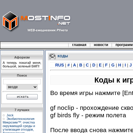
главная
новости
програм
КОДЫ
Афоризм
А теперь покатай меня,
RUS
|
#
|
A
|
B
|
C
|
D
|
E
|
F
|
G
|
H
|
I
|
J
большой, зеленый БМП!
Поиск
Коды к иг
Во время игры нажмите [Ent
gf noclip - прохождение скв
7 лучших
gf birds fly - режим полета
Jeck
Экобиотехнология
Микрозим™: очистка
окружающей среды и
После ввода снова нажмите 
утилизация отходов,