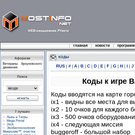
главная
новости
програм
КОДЫ
Афоризм
Ветераны броуновского
RUS
|
#
|
A
|
B
|
C
|
D
|
E
|
F
|
G
|
H
|
I
|
J
движения.
Поиск
Коды к игре Ba
Коды вводятся на карте гор
ix1 - видны все места для 
ix2 - 10 очков для каждого 
7 лучших
ix3 - 500 очков оборудован
Львы и Тигры
Mega Portal
ix4 - следующая миссия
Jeck
Экобиотехнология
buggeroff - большой набор
Микрозим™: очистка