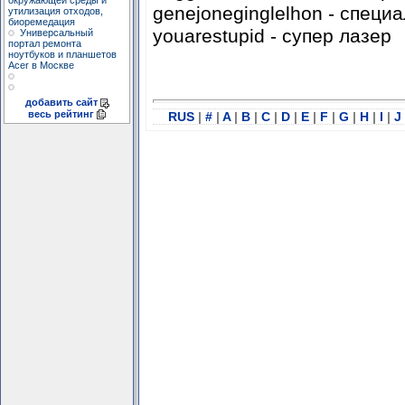
окружающей среды и
genejoneginglelhon - специ
утилизация отходов,
биоремедация
youarestupid - супер лазер
Универсальный
портал ремонта
ноутбуков и планшетов
Acer в Москве
добавить сайт
весь рейтинг
RUS
|
#
|
A
|
B
|
C
|
D
|
E
|
F
|
G
|
H
|
I
|
J