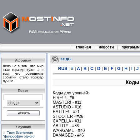
главная
новости
програм
КОДЫ
Афоризм
Дело не в том, что мир
RUS
|
#
|
A
|
B
|
C
|
D
|
E
|
F
|
G
|
H
|
I
|
J
стал гораздо хуже, а в
том, что освещение
событий стало гораздо
лучше
Коды 
Поиск
Коды для уровней:
FIRE!!! - #6
MASTER! - #11
ASTUDIO - #16
BATTLE! - #21
SHOOTER - #26
CAPELLA - #31
ABILITY - #36
7 лучших
WARGAME - #40
Твоя Вселенная
DAMAGED - #46
"философия одного