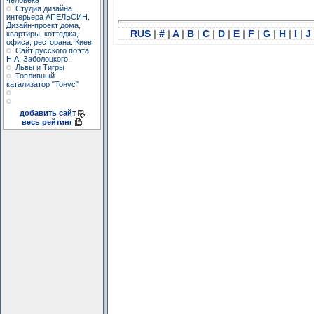
человека"
Студия дизайна
интерьера АПЕЛЬСИН.
Дизайн-проект дома,
RUS
|
#
|
A
|
B
|
C
|
D
|
E
|
F
|
G
|
H
|
I
|
J
квартиры, коттеджа,
офиса, ресторана. Киев.
Сайт русского поэта
Н.А. Заболоцкого.
Львы и Тигры
Топливный
катализатор "Тонус"
добавить сайт
весь рейтинг