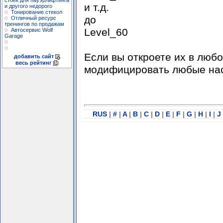
стоек для пауэрлифтинга
и т.д.
и другого недорого
Тонирование стекол
до
Отличный ресурс
тренингов по продажам
Level_60
Автосервис Wolf
Garage
Если вы откроете их в люб
добавить сайт
весь рейтинг
модифицировать любые на
RUS
|
#
|
A
|
B
|
C
|
D
|
E
|
F
|
G
|
H
|
I
|
J