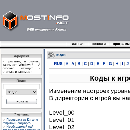
главная
новости
програм
КОДЫ
Афоризм
- простите, а сколько
RUS
|
#
|
A
|
B
|
C
|
D
|
E
|
F
|
G
|
H
|
I
|
J
занимает Windows? - А
сколько находит -
столько и занимает.
Коды к игр
Поиск
Изменение настроек уровне
В директории с игрой вы на
Level_00
7 лучших
Level_01
Перевозка из Китая с
фирмой Владкарго
Level_02
Необходимый сайт